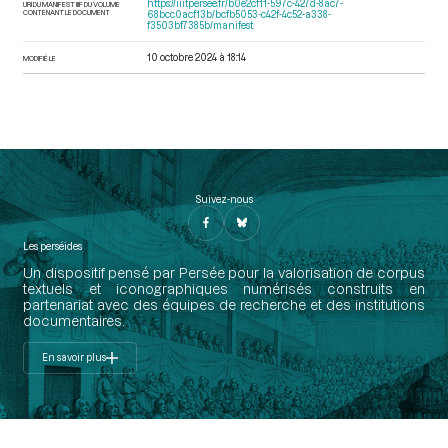
https://iiif.persee.fr/b0e2cf11-597c-427d-8ac7-
URI DU MANIFEST IIIF DU VOLUME
CONTENANT LE DOCUMENT
68bcc0acf13b/bcfb5053-c42f-4c52-a338-
f3503bf7385b/manifest
10 octobre 2024 à 18:14
MODIFIÉ LE
Suivez-nous
Les perséides
Un dispositif pensé par Persée pour la valorisation de corpus
textuels et iconographiques numérisés construits en
partenariat avec des équipes de recherche et des institutions
documentaires.
En savoir plus