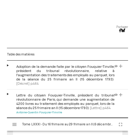
Partager
Table des matières
Adoption de la demande faite par le citoyen Fouquier-Tinville,
président du tribunal révolutionnaire, relative à
l'augmentation des traitements des employés au parquet, lors
de la séance du 25 frimaire an II (15 décembre 1793)
[Décret]
p.464
Lettre du citoyen Fouquier-Tinville, président du tribunal
révolutionnaire de Paris, qui demande une augmentation de
4.200 livres au traitement des employés au parquet, lors de la
séance du 25 frimaire an II (15 décembre 1793)
[Lettre]
p.464
Antoine-Quentin Fouquier-Tinville
V
Tome LXXXI - Du 16 frimaire au 29 frimaire an II (6 décembre au 19 décembre 1793)
i
s