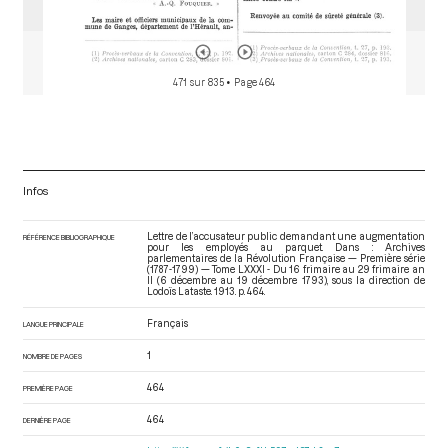
471 sur 835
• Page 464
Infos
Lettre de l’accusateur public demandant une augmentation
RÉFÉRENCE BIBLIOGRAPHIQUE
pour les employés au parquet. Dans : Archives
parlementaires de la Révolution Française — Première série
(1787-1799) — Tome LXXXI - Du 16 frimaire au 29 frimaire an
II (6 décembre au 19 décembre 1793)
, sous la direction de
Lodoïs Lataste. 1913. p. 464.
Français
LANGUE PRINCIPALE
1
NOMBRE DE PAGES
464
PREMIÈRE PAGE
464
DERNIÈRE PAGE