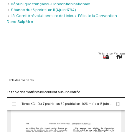
République française - Convention nationale
Séance du 16 prairial an II (4 juin 1794 )
18. Comité révolutionnaire de Lisieux. Félicite la Convention.
Dons. Salpêtre
Télécharger
Partager
Table des matières
La table des matières ne contient aucune entrée.
V
Tome XCI - Du 7 prairial au 30 prairial an II (26 mai au 18 juin 1794)
i
s
u
a
l