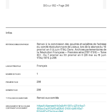
300 sur 852
• Page 298
Infos
Renvoi à la commission des poudres et salpêtres de l'adresse
RÉFÉRENCE BIBLIOGRAPHIQUE
du comité révolutionnaire de Lisieux, lors de la séance du 16
prairial an II (4 juin 1794). Dans : Archives parlementaires de
la Révolution Française — Première série (1787-1799) — Tome
XCI - Du 7 prairial au 30 prairial an II (26 mai au 18 juin
1794)
. 1976. p. 298.
Français
LANGUE PRINCIPALE
1
NOMBRE DE PAGES
298
PREMIÈRE PAGE
298
DERNIÈRE PAGE
Renvoi aux comités
TYPOLOGIE DOCUMENTAIRE
https://iiif.persee.fr/b0e2cf11-597c-427d-8ac7-
URI DU MANIFEST IIIF DU VOLUME
CONTENANT LE DOCUMENT
68bcc0acf13b/f0a82fc6-3166-4bf6-85a7-
810dc87a17bc/manifest