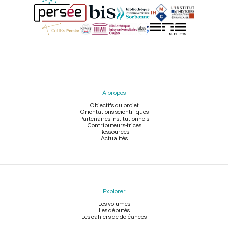
Menu
du
pied
À propos
de
page
Objectifs du projet
Orientations scientifiques
Partenaires institutionnels
Contributeurs-trices
Ressources
Actualités
Explorer
Les volumes
Les députés
Les cahiers de doléances