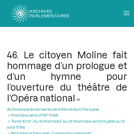
ARCHIVES
PARLEMENTAIRES
Fil
d'Ariane
46. Le citoyen Moline fait
hommage d’un prologue et
d’un hymne pour
l’ouverture du théâtre de
l’Opéra national
Archives parlementaires de la Révolution Française
Première série (1787-1799)
Tome XCIV - Du 13 thermidor au 25 thermidor an II (31 juillet au 12
août 1794)
République française - Convention nationale