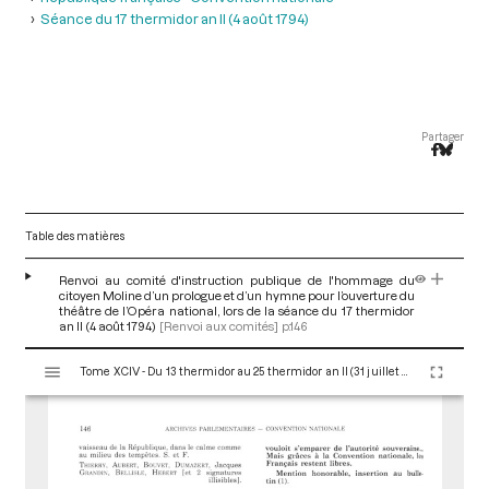
Séance du 17 thermidor an II (4 août 1794)
Partager
Table des matières
Renvoi au comité d'instruction publique de l'hommage du
citoyen Moline d’un prologue et d’un hymne pour l’ouverture du
théâtre de l’Opéra national, lors de la séance du 17 thermidor
an II (4 août 1794)
[Renvoi aux comités]
p.146
V
Tome XCIV - Du 13 thermidor au 25 thermidor an II (31 juillet au 12 août 1794)
i
s
u
a
l
i