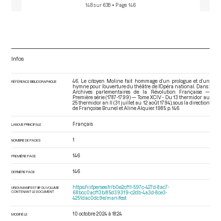
148 sur 638
• Page 146
Infos
46. Le citoyen Moline fait hommage d’un prologue et d’un
RÉFÉRENCE BIBLIOGRAPHIQUE
hymne pour l’ouverture du théâtre de l’Opéra national. Dans :
Archives parlementaires de la Révolution Française —
Première série (1787-1799) — Tome XCIV - Du 13 thermidor au
25 thermidor an II (31 juillet au 12 août 1794)
, sous la direction
de Françoise Brunel et Aline Alquier. 1985. p. 146.
Français
LANGUE PRINCIPALE
1
NOMBRE DE PAGES
146
PREMIÈRE PAGE
146
DERNIÈRE PAGE
https://iiif.persee.fr/b0e2cf11-597c-427d-8ac7-
URI DU MANIFEST IIIF DU VOLUME
CONTENANT LE DOCUMENT
68bcc0acf13b/85d39319-c2db-4a3d-8ce3-
4251dac0dc9e/manifest
10 octobre 2024 à 18:24
MODIFIÉ LE