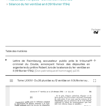
Séance du 1er ventôse an II (19 février 1794)
Partager
Table des matières
Lettre de Raimbourg, accusateur public près le tribunal
criminel du Doubs, annonçant l'envoi des dépouilles en
argenterie du prêtre Robert, lors de la séance du 1er ventôse an
II (19 février 1794)
[Don patriotique et hommage]
p.235
V
Tome LXXXV - Du 26 pluviôse au 12 ventôse an II (14 février au 2 mars 1794)
i
s
u
a
l
i