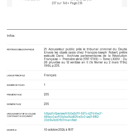
237 sur 746
• Page 235
Infos
21. Accusateur public près le tribunal criminel du Doubs.
RÉFÉRENCE BIBLIOGRAPHIQUE
Envoie les objets saisis chez François-Joseph Robert, prêtre
exécuté. Dans : Archives parlementaires de la Révolution
Française — Première série (1787-1799) — Tome LXXXV - Du
26 pluviôse au 12 ventôse an II (14 février au 2 mars 1794)
.
1964. p. 235.
Français
LANGUE PRINCIPALE
1
NOMBRE DE PAGES
235
PREMIÈRE PAGE
235
DERNIÈRE PAGE
https://iiif.persee.fr/b0e2cf11-597c-427d-8ac7-
URI DU MANIFEST IIIF DU VOLUME
CONTENANT LE DOCUMENT
68bcc0acf13b/ba94b825-e3c0-4e21-8f82-
33d949d61fc7/manifest
10 octobre 2024 à 18:17
MODIFIÉ LE