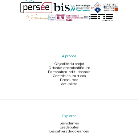
Menu
du
pied
À propos
de
page
Objectifs du projet
Orientations scientifiques
Partenaires institutionnels
Contributeurs-trices
Ressources
Actualités
Explorer
Les volumes
Les députés
Les cahiers de doléances