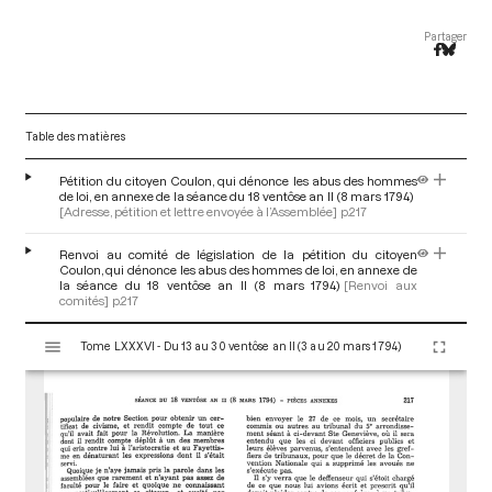
Partager
Table des matières
Pétition du citoyen Coulon, qui dénonce les abus des hommes
de loi, en annexe de la séance du 18 ventôse an II (8 mars 1794)
[Adresse, pétition et lettre envoyée à l’Assemblée]
p.217
Renvoi au comité de législation de la pétition du citoyen
Coulon, qui dénonce les abus des hommes de loi, en annexe de
la séance du 18 ventôse an II (8 mars 1794)
[Renvoi aux
comités]
p.217
V
Tome LXXXVI - Du 13 au 30 ventôse an II (3 au 20 mars 1794)
i
s
u
a
l
i
s