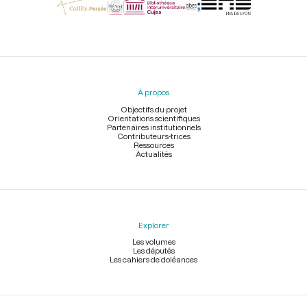
Menu
du
pied
À propos
de
page
Objectifs du projet
Orientations scientifiques
Partenaires institutionnels
Contributeurs-trices
Ressources
Actualités
Explorer
Les volumes
Les députés
Les cahiers de doléances