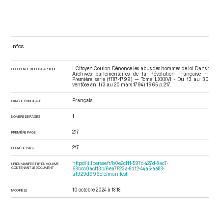
Infos
I. Citoyen Coulon. Dénonce les abus des hommes de loi. Dans :
RÉFÉRENCE BIBLIOGRAPHIQUE
Archives parlementaires de la Révolution Française —
Première série (1787-1799) — Tome LXXXVI - Du 13 au 30
ventôse an II (3 au 20 mars 1794)
. 1965. p. 217.
Français
LANGUE PRINCIPALE
1
NOMBRE DE PAGES
217
PREMIÈRE PAGE
217
DERNIÈRE PAGE
https://iiif.persee.fr/b0e2cf11-597c-427d-8ac7-
URI DU MANIFEST IIIF DU VOLUME
CONTENANT LE DOCUMENT
68bcc0acf13b/6ea7523a-8d12-44a5-aa88-
a1929d996cfc/manifest
10 octobre 2024 à 18:18
MODIFIÉ LE