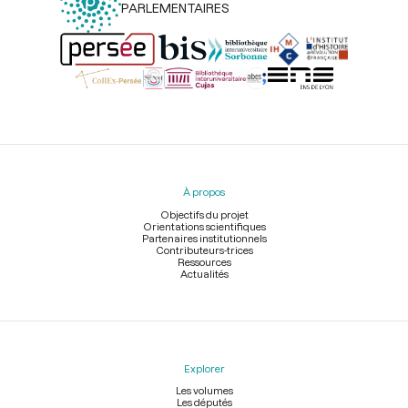
PARLEMENTAIRES
Menu
du
pied
À propos
de
page
Objectifs du projet
Orientations scientifiques
Partenaires institutionnels
Contributeurs-trices
Ressources
Actualités
Explorer
Les volumes
Les députés