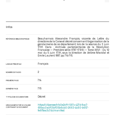
Infos
Beauharnais Alexandre François, vicomte de. Lettre du
RÉFÉRENCE BIBLIOGRAPHIQUE
directoire de la Corse et décret concernant l’organisation de la
gendarmerie de ce département, lors de la séance du 3 juin
1791. Dans : Archives parlementaires de la Révolution
Française — Première série (1787-1799) — Tome XXVI - Du 12
mai au 5 juin 1791.
, sous la direction de Jérôme Mavidal et
Emile Laurent. 1887. pp. 714-715.
Français
LANGUE PRINCIPALE
2
NOMBRE DE PAGES
714
PREMIÈRE PAGE
715
DERNIÈRE PAGE
Décret
TYPOLOGIE DOCUMENTAIRE
https://iiif.persee.fr/b0e2cf11-597c-427d-8ac7-
URI DU MANIFEST IIIF DU VOLUME
CONTENANT LE DOCUMENT
68bcc0acf13b/f05b6cb0-2663-4460-b657-
fe6f5ea3c7dc/manifest