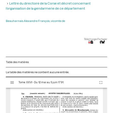
Lettre du directoire de la Corse et décret concernant
l’organisation de la gendarmerie de ce département
Beauharnais Alexandre François, vicomte de
Télécharger
Partager
Table des matières
La table des matières ne contient aucune entrée.
V
Tome XXVI - Du 12 mai au 5 juin 1791.
i
s
u
a
l
i
s