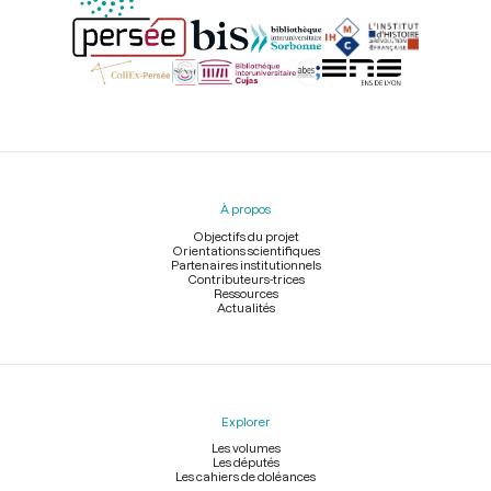
Menu
du
pied
À propos
de
page
Objectifs du projet
Orientations scientifiques
Partenaires institutionnels
Contributeurs-trices
Ressources
Actualités
Explorer
Les volumes
Les députés
Les cahiers de doléances