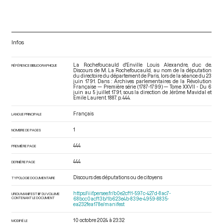
Infos
La Rochefoucauld d'Enville Louis Alexandre, duc de.
RÉFÉRENCE BIBLIOGRAPHIQUE
Discours de M. La Rochefoucauld, au nom de la députation
du directoire du département de Paris, lors de la séance du 23
juin 1791. Dans : Archives parlementaires de la Révolution
Française — Première série (1787-1799) — Tome XXVII - Du 6
juin au 5 juillet 1791
, sous la direction de Jérôme Mavidal et
Emile Laurent. 1887. p. 444.
Français
LANGUE PRINCIPALE
1
NOMBRE DE PAGES
444
PREMIÈRE PAGE
444
DERNIÈRE PAGE
Discours des députations ou de citoyens
TYPOLOGIE DOCUMENTAIRE
https://iiif.persee.fr/b0e2cf11-597c-427d-8ac7-
URI DU MANIFEST IIIF DU VOLUME
CONTENANT LE DOCUMENT
68bcc0acf13b/1b623e4b-839e-4959-8835-
ea232fea178e/manifest
10 octobre 2024 à 23:32
MODIFIÉ LE