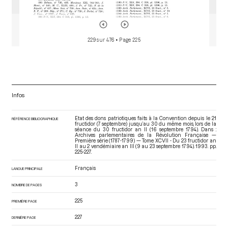
229 sur 476
• Page 225
Infos
Etat des dons patriotiques faits à la Convention depuis le 21
RÉFÉRENCE BIBLIOGRAPHIQUE
fructidor (7 septembre) jusqu’au 30 du même mois, lors de la
séance du 30 fructidor an II (16 septembre 1794). Dans :
Archives parlementaires de la Révolution Française —
Première série (1787-1799) — Tome XCVII - Du 23 fructidor an
II au 2 vendémiaire an III (9 au 23 septembre 1794)
. 1993. pp.
225-227.
Français
LANGUE PRINCIPALE
3
NOMBRE DE PAGES
225
PREMIÈRE PAGE
227
DERNIÈRE PAGE