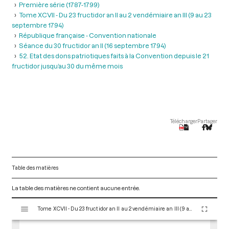
Première série (1787-1799)
Tome XCVII - Du 23 fructidor an II au 2 vendémiaire an III (9 au 23
septembre 1794)
République française - Convention nationale
Séance du 30 fructidor an II (16 septembre 1794)
52. Etat des dons patriotiques faits à la Convention depuis le 21
fructidor jusqu’au 30 du même mois
Télécharger
Partager
Table des matières
La table des matières ne contient aucune entrée.
V
Tome XCVII - Du 23 fructidor an II au 2 vendémiaire an III (9 au 23 septembre 1794)
i
s