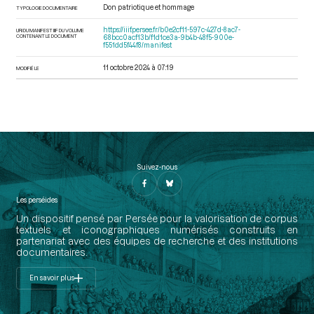
Don patriotique et hommage
TYPOLOGIE DOCUMENTAIRE
https://iiif.persee.fr/b0e2cf11-597c-427d-8ac7-
URI DU MANIFEST IIIF DU VOLUME
CONTENANT LE DOCUMENT
68bcc0acf13b/f1d1ce3a-9b4b-48f5-900e-
f551dd5f44f8/manifest
11 octobre 2024 à 07:19
MODIFIÉ LE
Suivez-nous
Les perséides
Un dispositif pensé par Persée pour la valorisation de corpus
textuels et iconographiques numérisés construits en
partenariat avec des équipes de recherche et des institutions
documentaires.
En savoir plus