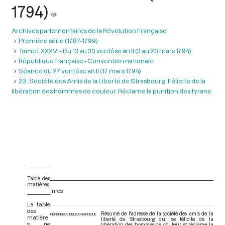
1794)
Archives parlementaires de la Révolution Française
Première série (1787-1799)
Tome LXXXVI - Du 13 au 30 ventôse an II (3 au 20 mars 1794)
République française - Convention nationale
Séance du 27 ventôse an II (17 mars 1794)
22. Société des Amis de la Liberté de Strasbourg. Félicite de la
libération des hommes de couleur. Réclame la punition des tyrans
Table des
matières
Infos
La table
des
Résumé de l'adresse de la société des amis de la
RÉFÉRENCE BIBLIOGRAPHIQUE
matière
liberté de Strasbourg qui se félicite de la
s ne
libération des hommes de couleur et réclame la