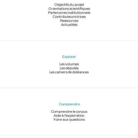
page
Objectifs du projet
Orientations scientifiques
Partenaires institutionnels
Contributeurs-trices
Ressources
Actualités
Explorer
Les volumes
Les députés
Les cahiers de doléances
Comprendre
Comprendre le corpus
Aide à l'exploration
Foire aux questions