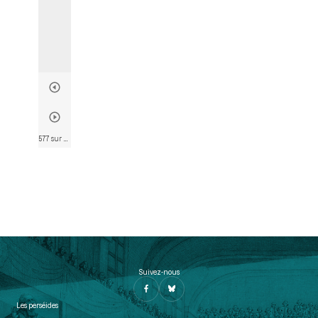
577 sur 803
• Page 574
Suivez-nous
Les perséides