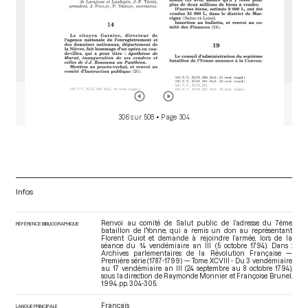
306 sur 508
• Page 304
Infos
Renvoi au comité de Salut public de l’adresse du 7ème
RÉFÉRENCE BIBLIOGRAPHIQUE
bataillon de l’Yonne, qui a remis un don au représentant
Florent Guiot et demande à rejoindre l’armée, lors de la
séance du 14 vendémiaire an III (5 octobre 1794). Dans :
Archives parlementaires de la Révolution Française —
Première série (1787-1799) — Tome XCVIII - Du 3 vendémiaire
au 17 vendémiaire an III (24 septembre au 8 octobre 1794)
,
sous la direction de Raymonde Monnier et Françoise Brunel.
1994. pp. 304-305.
Français
LANGUE PRINCIPALE