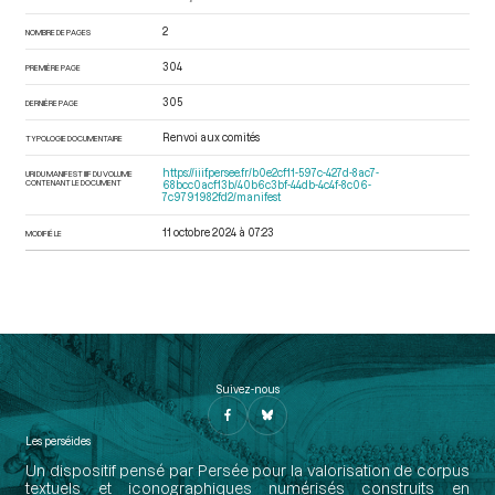
2
NOMBRE DE PAGES
304
PREMIÈRE PAGE
305
DERNIÈRE PAGE
Renvoi aux comités
TYPOLOGIE DOCUMENTAIRE
https://iiif.persee.fr/b0e2cf11-597c-427d-8ac7-
URI DU MANIFEST IIIF DU VOLUME
CONTENANT LE DOCUMENT
68bcc0acf13b/40b6c3bf-44db-4c4f-8c06-
7c9791982fd2/manifest
11 octobre 2024 à 07:23
MODIFIÉ LE
Suivez-nous
Les perséides
Un dispositif pensé par Persée pour la valorisation de corpus
textuels et iconographiques numérisés construits en