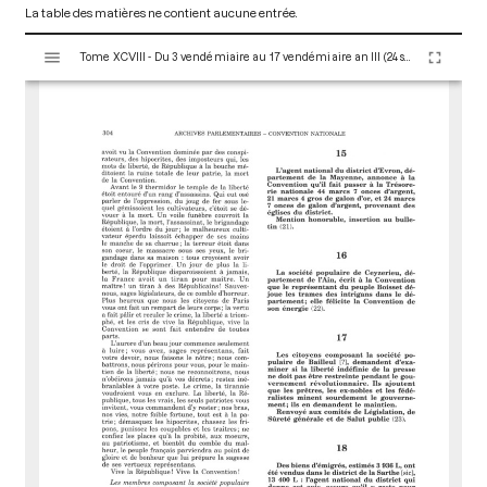
La table des matières ne contient aucune entrée.
V
Tome XCVIII - Du 3 vendémiaire au 17 vendémiaire an III (24 septembre au 8 octobre 1794)
i
s
u
a
l
i
s
e
u
r
M
i
r
a
d
o
r