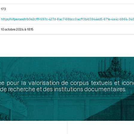
173
https://iiif.persee.fr/b0e2cf11-597c-427d-8ac7-68bcc0acf13b/d3944ed5-671e-4a4c-b964-
10 octobre 2024 à 18:15
ée pour la valorisation de corpus textuels et ic
de recherche et des institutions documentaires.