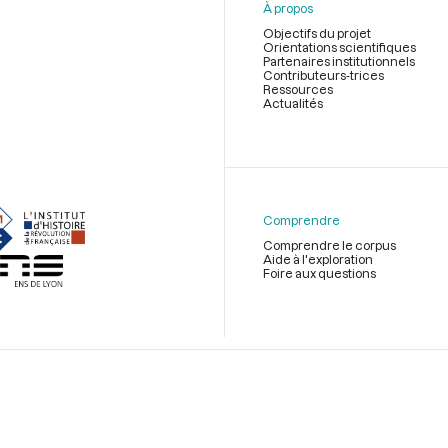
À propos
Objectifs du projet
Orientations scientifiques
Partenaires institutionnels
Contributeurs-trices
Ressources
Actualités
Menu
du
pied
de
Comprendre
page
Comprendre le corpus
Aide à l'exploration
Foire aux questions