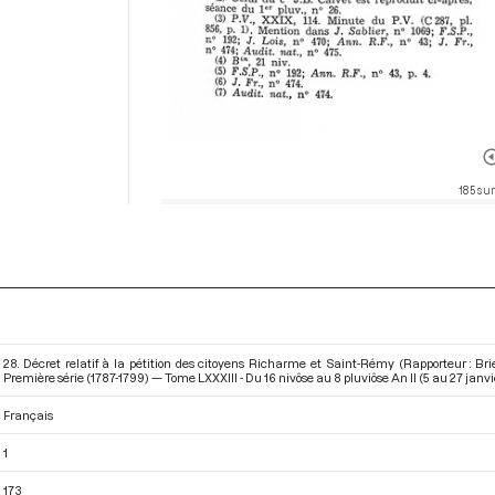
185 sur
28. Décret relatif à la pétition des citoyens Richarme et Saint-Rémy (Rapporteur : Br
Première série (1787-1799) — Tome LXXXIII - Du 16 nivôse au 8 pluviôse An II (5 au 27 janvi
Français
1
173