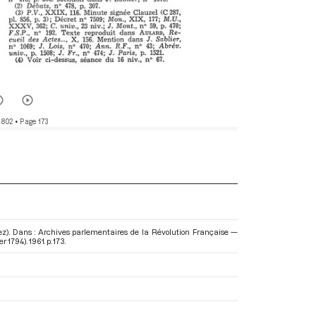
 802
• Page 173
iez). Dans : Archives parlementaires de la Révolution Française —
er 1794)
. 1961. p. 173.