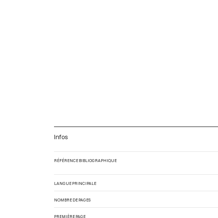
Infos
RÉFÉRENCE BIBLIOGRAPHIQUE
LANGUE PRINCIPALE
NOMBRE DE PAGES
PREMIÈRE PAGE