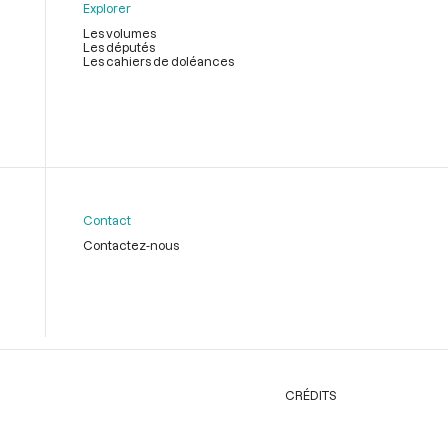
Explorer
Les volumes
Les députés
Les cahiers de doléances
Contact
Contactez-nous
CRÉDITS