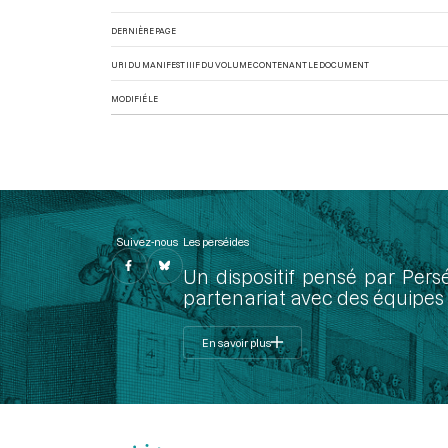
DERNIÈRE PAGE
URI DU MANIFEST IIIF DU VOLUME CONTENANT LE DOCUMENT
MODIFIÉ LE
Suivez-nous
Les perséides
Un dispositif pensé par Pers
partenariat avec des équipes 
En savoir plus