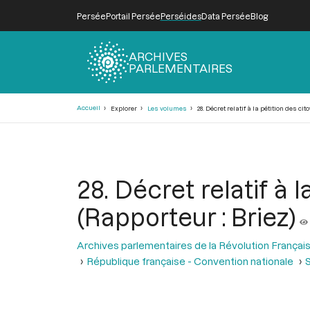
Persée
Portail Persée
Perséides
Data Persée
Blog
ARCHIVES
PARLEMENTAIRES
Fil
Accueil
Explorer
Les volumes
28. Décret relatif à la pétition des c
d'Ariane
28. Décret relatif à
(Rapporteur : Briez)
Archives parlementaires de la Révolution Françai
République française - Convention nationale
S