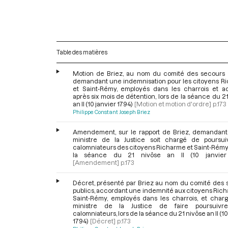
Table des matières
Motion de Briez, au nom du comité des secours p
demandant une indemnisation pour les citoyens R
et Saint-Rémy, employés dans les charrois et ac
après six mois de détention, lors de la séance du 2
an II (10 janvier 1794)
[Motion et motion d'ordre]
p.173
Philippe Constant Joseph Briez
Amendement, sur le rapport de Briez, demandant
ministre de la Justice soit chargé de poursui
calomniateurs des citoyens Richarme et Saint-Rémy,
la séance du 21 nivôse an II (10 janvier
[Amendement]
p.173
Décret, présenté par Briez au nom du comité des 
publics, accordant une indemnité aux citoyens Ric
Saint-Rémy, employés dans les charrois, et charg
ministre de la Justice de faire poursuivre
calomniateurs, lors de la séance du 21 nivôse an II (10
1794)
[Décret]
p.173