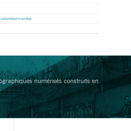
3404a6ab9de2/manifest
onographiques numérisés construits en