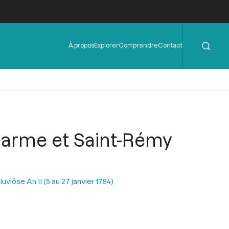
Rechercher
Menu
À propos
Explorer
Comprendre
Contact
de
l'en-
tête
icharme et Saint-Rémy
uviôse An II (5 au 27 janvier 1794)