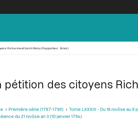
itoyens Richarme et Saint-Rémy (Rapporteur : Briez)
 la pétition des citoyens R
se
Première série (1787-1799)
Tome LXXXIII - Du 16 nivôse au 8 pl
éance du 21 nivôse an II (10 janvier 1794)