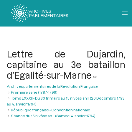
ARCHIVES
PARLEMENTAIRES
Fil
d'Ariane
Lettre de Dujardin,
capitaine au 3e bataillon
d’Egalité-sur-Marne
Archives parlementaires de la Révolution Française
Première série (1787-1799)
Tome LXXXII - Du 30 frimaire au 15 nivôse an II (20 Décembre 1793
au 4 Janvier 1794)
République française - Convention nationale
Séance du 15 nivôse an II (Samedi 4 janvier 1794)