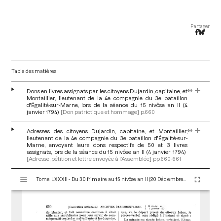
Partager
Table des matières
Dons en livres assignats par les citoyens Dujardin, capitaine, et
Montaillier, lieutenant de la 4e compagnie du 3e bataillon
d'Égalité-sur-Marne, lors de la séance du 15 nivôse an II (4
janvier 1794)
[Don patriotique et hommage]
p.660
Adresses des citoyens Dujardin, capitaine, et Montaillier,
lieutenant de la 4e compagnie du 3e bataillon d'Égalité-sur-
Marne, envoyant leurs dons respectifs de 50 et 3 livres
assignats, lors de la séance du 15 nivôse an II (4 janvier 1794)
[Adresse, pétition et lettre envoyée à l’Assemblée]
pp.660-661
V
Tome LXXXII - Du 30 frimaire au 15 nivôse an II (20 Décembre 1793 au 4 Janvier 1794)
i
s
u
a
l