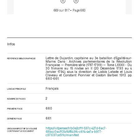
669 sur 817
• Page 660
Infos
Lettre de Dujardin, capitaine au 3e bataillon d’Egalité-sur-
RÉFÉRENCE BIBLIOGRAPHIQUE
Marne. Dans : Archives parlementaires de la Révolution
Française — Première série (1787-1799) — Tome LXXXII - Du
30 frimaire au 15 nivôse an II (20 Décembre 1793 au 4
Janvier 1794)
, sous la direction de Lodoïs Lataste et Louis
Claveau et Constant Pionnier et Gaston Barbier. 1913. pp.
660-661.
Français
LANGUE PRINCIPALE
2
NOMBRE DE PAGES
660
PREMIÈRE PAGE
661
DERNIÈRE PAGE
https://iiif.persee.fr/b0e2cf11-597c-427d-8ac7-
URI DU MANIFEST IIIF DU VOLUME
CONTENANT LE DOCUMENT
68bcc0acf13b/fdf849fc-c614-4e7a-b977-
c97697ce511c/manifest