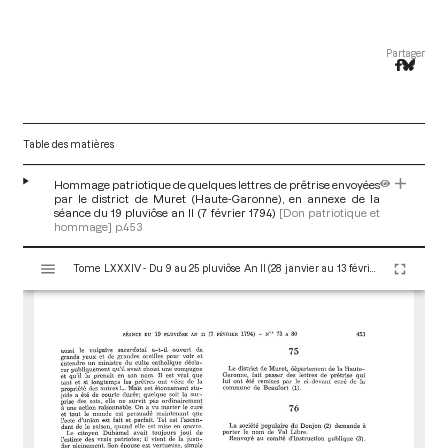
Partager
Table des matières
Hommage patriotique de quelques lettres de prêtrise envoyées
par le district de Muret (Haute-Garonne), en annexe de la
séance du 19 pluviôse an II (7 février 1794)
[Don patriotique et
hommage]
p.453
V
Tome LXXXIV - Du 9 au 25 pluviôse An II (28 janvier au 13 février 1794)
i
s
u
a
l
i
s
e
u
r