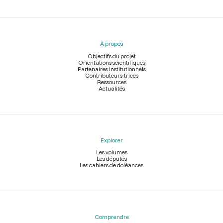
Menu
du
pied
À propos
de
page
Objectifs du projet
Orientations scientifiques
Partenaires institutionnels
Contributeurs-trices
Ressources
Actualités
Explorer
Les volumes
Les députés
Les cahiers de doléances
Comprendre