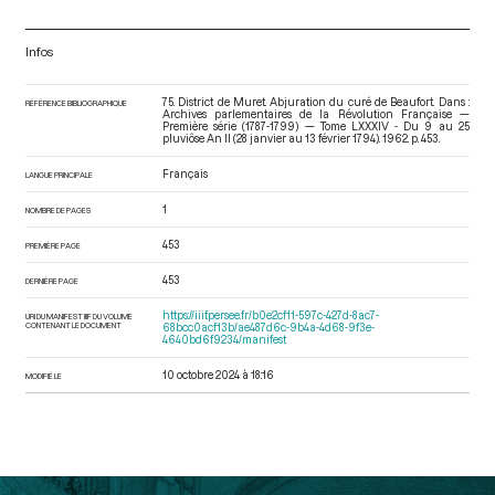
Infos
75. District de Muret. Abjuration du curé de Beaufort. Dans :
RÉFÉRENCE BIBLIOGRAPHIQUE
Archives parlementaires de la Révolution Française —
Première série (1787-1799) — Tome LXXXIV - Du 9 au 25
pluviôse An II (28 janvier au 13 février 1794)
. 1962. p. 453.
Français
LANGUE PRINCIPALE
1
NOMBRE DE PAGES
453
PREMIÈRE PAGE
453
DERNIÈRE PAGE
https://iiif.persee.fr/b0e2cf11-597c-427d-8ac7-
URI DU MANIFEST IIIF DU VOLUME
CONTENANT LE DOCUMENT
68bcc0acf13b/ae487d6c-9b4a-4d68-9f3e-
4640bd6f9234/manifest
10 octobre 2024 à 18:16
MODIFIÉ LE