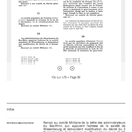
r
104 sur 476
• Page 99
Infos
Renvoi au comité Militaire de la lettre des administrateurs
RÉFÉRENCE BIBLIOGRAPHIQUE
du Bas-Rhin, qui appuient l’adresse de la société de
Wissembourg, et demandent modification du décret du 2