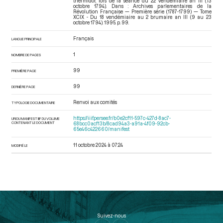
thermidor, lors de la séance du 22 vendémiaire an III (13
octobre 1794). Dans : Archives parlementaires de la
Révolution Française — Première série (1787-1799) — Tome
XCIX - Du 18 vendémiaire au 2 brumaire an III (9 au 23
octobre 1794)
. 1995. p. 99.
Français
LANGUE PRINCIPALE
1
NOMBRE DE PAGES
99
PREMIÈRE PAGE
99
DERNIÈRE PAGE
Renvoi aux comités
TYPOLOGIE DOCUMENTAIRE
https://iiif.persee.fr/b0e2cf11-597c-427d-8ac7-
URI DU MANIFEST IIIF DU VOLUME
CONTENANT LE DOCUMENT
68bcc0acf13b/8cad94a3-a91a-4f09-92cb-
65e46c422660/manifest
11 octobre 2024 à 07:24
MODIFIÉ LE
Suivez-nous