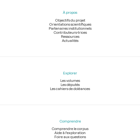
du
pied
À propos
de
page
Objectifs du projet
Orientations scientifiques
Partenaires institutionnels
Contributeurs-trices
Ressources
Actualités
Explorer
Les volumes
Les députés
Les cahiers de doléances
Comprendre
Comprendre le corpus
Aide à l'exploration
Foire aux questions