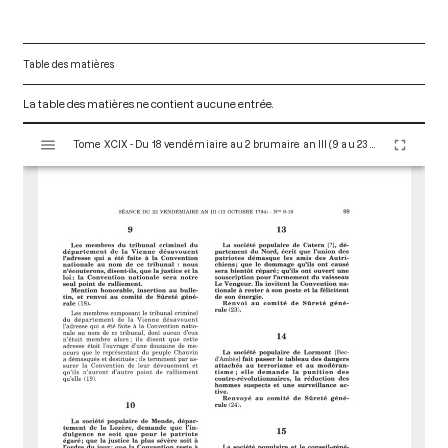
Table des matières
La table des matières ne contient aucune entrée.
V
Tome XCIX - Du 18 vendémiaire au 2 brumaire an III (9 au 23 octobre 1794)
i
s
u
a
l
i
s
e
u
r
M
i
r
a
d
o