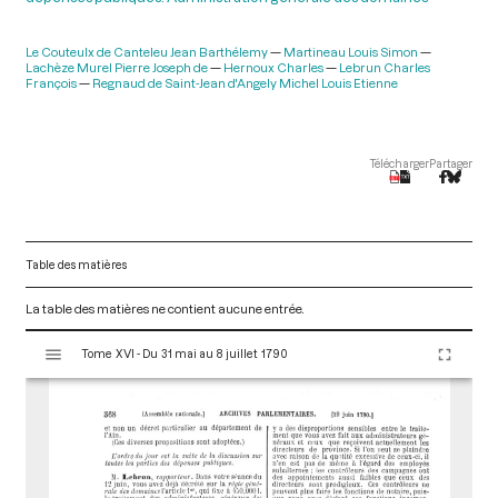
Le Couteulx de Canteleu Jean Barthélemy
Martineau Louis Simon
Lachèze Murel Pierre Joseph de
Hernoux Charles
Lebrun Charles
François
Regnaud de Saint-Jean d'Angely Michel Louis Etienne
Télécharger
Partager
Table des matières
La table des matières ne contient aucune entrée.
V
Tome XVI - Du 31 mai au 8 juillet 1790
i
s
u
a
l
i
s