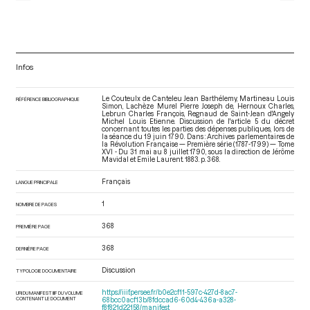
Infos
Le Couteulx de Canteleu Jean Barthélemy, Martineau Louis
RÉFÉRENCE BIBLIOGRAPHIQUE
Simon, Lachèze Murel Pierre Joseph de, Hernoux Charles,
Lebrun Charles François, Regnaud de Saint-Jean d'Angely
Michel Louis Etienne. Discussion de l'article 5 du décret
concernant toutes les parties des dépenses publiques, lors de
la séance du 19 juin 1790. Dans : Archives parlementaires de
la Révolution Française — Première série (1787-1799) — Tome
XVI - Du 31 mai au 8 juillet 1790
, sous la direction de Jérôme
Mavidal et Emile Laurent. 1883. p. 368.
Français
LANGUE PRINCIPALE
1
NOMBRE DE PAGES
368
PREMIÈRE PAGE
368
DERNIÈRE PAGE
Discussion
TYPOLOGIE DOCUMENTAIRE
https://iiif.persee.fr/b0e2cf11-597c-427d-8ac7-
URI DU MANIFEST IIIF DU VOLUME
CONTENANT LE DOCUMENT
68bcc0acf13b/8fdccad6-60d4-436a-a328-
f8f821d22158/manifest