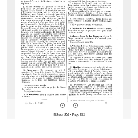
M
i
r
a
d
o
r
518 sur 809
• Page 513