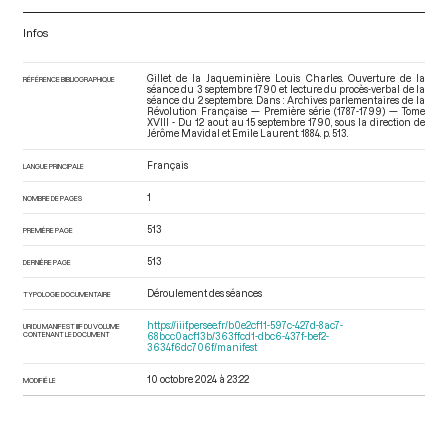
Infos
Gillet de la Jaqueminière Louis Charles. Ouverture de la
RÉFÉRENCE BIBLIOGRAPHIQUE
séance du 3 septembre 1790 et lecture du procès-verbal de la
séance du 2 septembre. Dans : Archives parlementaires de la
Révolution Française — Première série (1787-1799) — Tome
XVIII - Du 12 aout au 15 septembre 1790
, sous la direction de
Jérôme Mavidal et Emile Laurent. 1884. p. 513.
Français
LANGUE PRINCIPALE
1
NOMBRE DE PAGES
513
PREMIÈRE PAGE
513
DERNIÈRE PAGE
Déroulement des séances
TYPOLOGIE DOCUMENTAIRE
https://iiif.persee.fr/b0e2cf11-597c-427d-8ac7-
URI DU MANIFEST IIIF DU VOLUME
CONTENANT LE DOCUMENT
68bcc0acf13b/363ffcd1-dbc6-437f-bef2-
3634f6dc706f/manifest
10 octobre 2024 à 23:22
MODIFIÉ LE