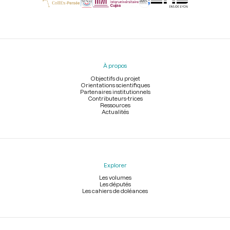
Menu
du
pied
À propos
de
page
Objectifs du projet
Orientations scientifiques
Partenaires institutionnels
Contributeurs-trices
Ressources
Actualités
Explorer
Les volumes
Les députés
Les cahiers de doléances