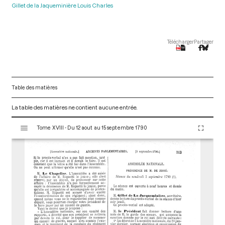
Gillet de la Jaqueminière Louis Charles
Télécharger
Partager
Table des matières
La table des matières ne contient aucune entrée.
V
Tome XVIII - Du 12 aout au 15 septembre 1790
i
s
u
a
l
i
s
e
u
r