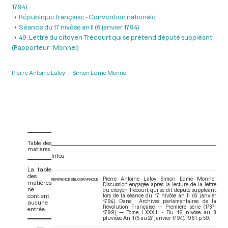
1794)
République française - Convention nationale
Séance du 17 nivôse an II (6 janvier 1794)
49. Lettre du citoyen Trécourt qui se prétend député suppléant
(Rapporteur : Monnel)
Pierre Antoine Laloy
Simon Edme Monnel
Table des
matières
Infos
La table
des
Pierre Antoine Laloy, Simon Edme Monnel.
RÉFÉRENCE BIBLIOGRAPHIQUE
matières
Discussion engagée après la lecture de la lettre
ne
du citoyen Trécourt, qui se dit député suppléant,
contient
lors de la séance du 17 nivôse an II (6 janvier
1794). Dans : Archives parlementaires de la
aucune
Révolution Française — Première série (1787-
entrée.
1799) — Tome LXXXIII - Du 16 nivôse au 8
pluviôse An II (5 au 27 janvier 1794)
. 1961. p. 59.
V