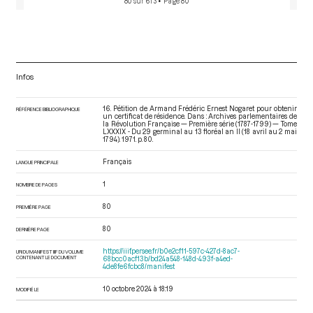
80 sur 613
• Page 80
Infos
16. Pétition de Armand Frédéric Ernest Nogaret pour obtenir
RÉFÉRENCE BIBLIOGRAPHIQUE
un certificat de résidence. Dans : Archives parlementaires de
la Révolution Française — Première série (1787-1799) — Tome
LXXXIX - Du 29 germinal au 13 floréal an II (18 avril au 2 mai
1794)
. 1971. p. 80.
Français
LANGUE PRINCIPALE
1
NOMBRE DE PAGES
80
PREMIÈRE PAGE
80
DERNIÈRE PAGE
https://iiif.persee.fr/b0e2cf11-597c-427d-8ac7-
URI DU MANIFEST IIIF DU VOLUME
CONTENANT LE DOCUMENT
68bcc0acf13b/bd24a548-148d-493f-a4ed-
4de8fe6fcbc8/manifest
10 octobre 2024 à 18:19
MODIFIÉ LE