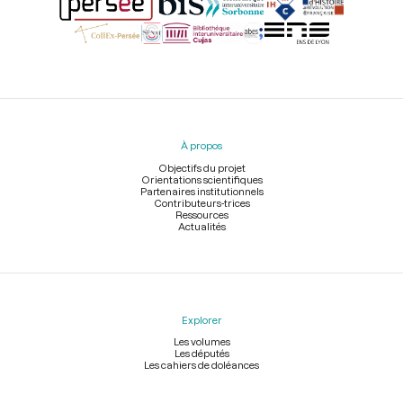
Menu
du
pied
À propos
de
page
Objectifs du projet
Orientations scientifiques
Partenaires institutionnels
Contributeurs-trices
Ressources
Actualités
Explorer
Les volumes
Les députés
Les cahiers de doléances