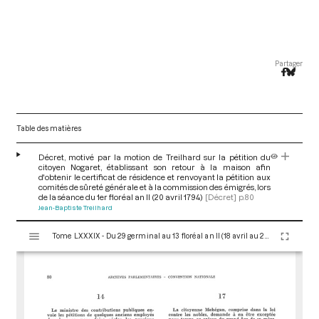
Partager
Table des matières
Décret, motivé par la motion de Treilhard sur la pétition du
citoyen Nogaret, établissant son retour à la maison afin
d'obtenir le certificat de résidence et renvoyant la pétition aux
comités de sûreté générale et à la commission des émigrés, lors
de la séance du 1er floréal an II (20 avril 1794)
[Décret]
p.80
Jean-Baptiste Treilhard
V
Tome LXXXIX - Du 29 germinal au 13 floréal an II (18 avril au 2 mai 1794)
i
s
u
a
l
i