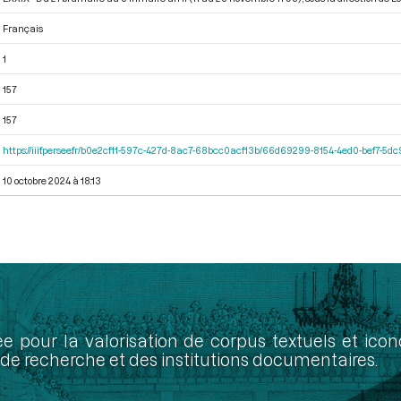
Français
1
157
157
https://iiif.persee.fr/b0e2cf11-597c-427d-8ac7-68bcc0acf13b/66d69299-8154-4ed0-bef7-5
10 octobre 2024 à 18:13
ée pour la valorisation de corpus textuels et ic
de recherche et des institutions documentaires.