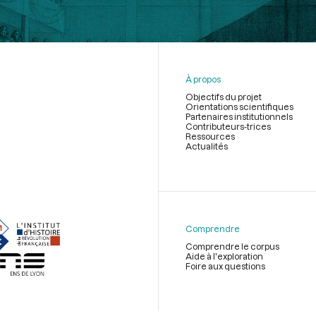
À propos
Objectifs du projet
Orientations scientifiques
Partenaires institutionnels
Contributeurs-trices
Ressources
Actualités
Menu
du
pied
de
Comprendre
page
Comprendre le corpus
Aide à l'exploration
Foire aux questions