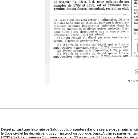
164 sur
Décret portant que le comité de Salut public présentera dans la séance de demain la li
le Code civil et les décrets rendus sur l’instruction publique. Dans : Archives parlement
LXXIX - Du 21 brumaire au 3 frimaire an II (11 au 23 novembre 1793)
, sous la direction de Lod