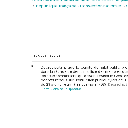
République française - Convention nationale
S
Table des matières
Décret portant que le comité de salut public pré
dans la séance de demain la liste des membres co
les deux commissions qui doivent reviser le Code civi
décrets rendus sur l’instruction publique, lors de l
du 23 brumaire an II (13 novembre 1793)
[Décret]
p.1
Pierre-Nicholas Philippeaux