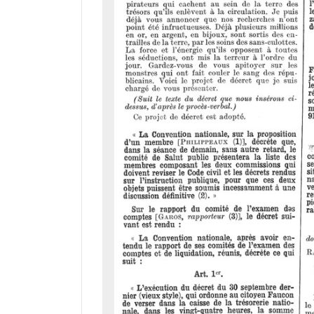
r
a
d
o
r