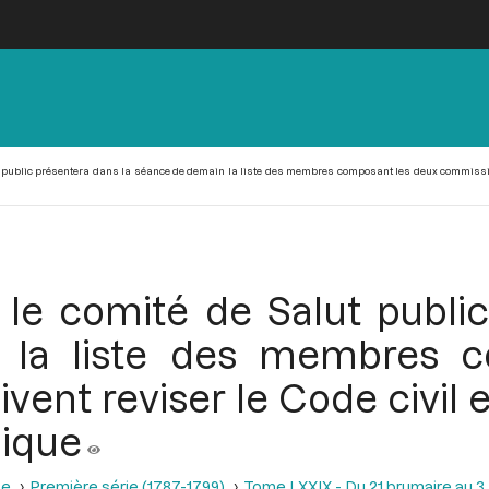
t public présentera dans la séance de demain la liste des membres composant les deux commissions 
 le comité de Salut public
 la liste des membres c
ent reviser le Code civil 
lique
se
Première série (1787-1799)
Tome LXXIX - Du 21 brumaire au 3 f