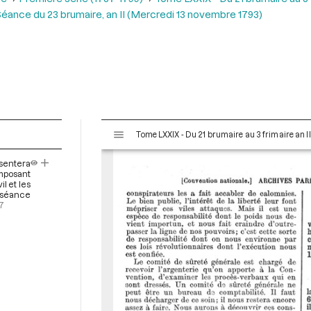
éance du 23 brumaire, an II (Mercredi 13 novembre 1793)
V
Tome LXXIX - Du 21 brumaire au 3 frimaire an I
i
s
sentera
u
mposant
a
l et les
a séance
l
57
i
s
e
u
r
M
i