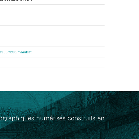
dc99854fb30/manifest
onographiques numérisés construits en