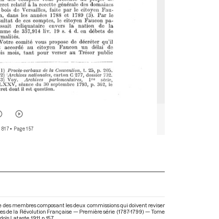
 817
• Page 157
ste des membres composant les deux commissions qui doivent reviser
aires de la Révolution Française — Première série (1787-1799) — Tome
oïs Lataste. 1911. p. 157.