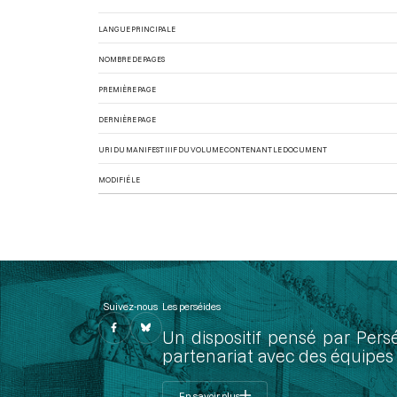
LANGUE PRINCIPALE
NOMBRE DE PAGES
PREMIÈRE PAGE
DERNIÈRE PAGE
URI DU MANIFEST IIIF DU VOLUME CONTENANT LE DOCUMENT
MODIFIÉ LE
Suivez-nous
Les perséides
Un dispositif pensé par Pers
partenariat avec des équipes 
En savoir plus