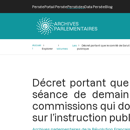
Persée
Portail Persée
Perséides
Data Persée
Blog
ARCHIVES
PARLEMENTAIRES
Fil
Accuei
Les
Décret portant que le comité de Salu
d'Ariane
l
Explorer
volumes
publique
Décret portant que
séance de demain
commissions qui doiv
sur l’instruction pub
Archives parlementaires de la Révolution Françai