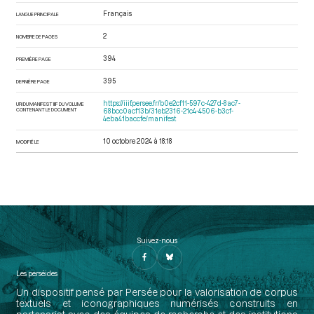
Français
LANGUE PRINCIPALE
2
NOMBRE DE PAGES
394
PREMIÈRE PAGE
395
DERNIÈRE PAGE
https://iiif.persee.fr/b0e2cf11-597c-427d-8ac7-
URI DU MANIFEST IIIF DU VOLUME
CONTENANT LE DOCUMENT
68bcc0acf13b/31eb2316-21c4-4506-b3cf-
4eba41baccfe/manifest
10 octobre 2024 à 18:18
MODIFIÉ LE
Suivez-nous
Les perséides
Un dispositif pensé par Persée pour la valorisation de corpus
textuels et iconographiques numérisés construits en