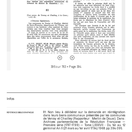
395 sur 763
• Page 394
Infos
81. Non lieu à délibérer sur la demande en réintégration
RÉFÉRENCE BIBLIOGRAPHIQUE
dans leurs biens communaux présentée par les communes
de Venisy et Chailley (Rapporteur : Merlin de Douai). Dans :
Archives parlementaires de la Révolution Française —
Première série (1787-1799) — Tome LXXXVII - Du 1er au 12
germinal An II (21 mars au 1er avril 1794)
. 1968. pp. 394-395.