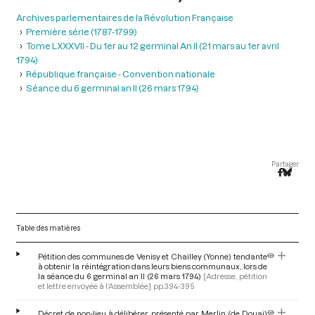
Archives parlementaires de la Révolution Française
Première série (1787-1799)
Tome LXXXVII - Du 1er au 12 germinal An II (21 mars au 1er avril
1794)
République française - Convention nationale
Séance du 6 germinal an II (26 mars 1794)
Partager
Table des matières
Pétition des communes de Venisy et Chailley (Yonne) tendante
à obtenir la réintégration dans leurs biens communaux, lors de
la séance du 6 germinal an II (26 mars 1794)
[Adresse, pétition
et lettre envoyée à l’Assemblée]
pp.394-395
Décret de non-lieu à délibérer, présenté par Merlin (de Douai)