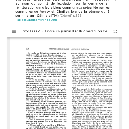
au nom du comité de législation, sur la demande en
réintégration dans leurs biens communaux présentée par les
communes de Venisy et Chailley, lors de la séance du 6
germinal an II (26 mars 1794)
[Décret]
p.395
Philippe Antoine Merlin de Douai
V
Tome LXXXVII - Du 1er au 12 germinal An II (21 mars au 1er avril 1794)
i
s
u
a
l
i
s
e
u
r
M
i
r
a
d
o
r