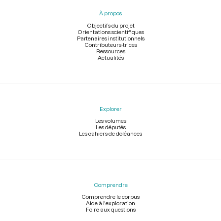
pied
À propos
de
page
Objectifs du projet
Orientations scientifiques
Partenaires institutionnels
Contributeurs-trices
Ressources
Actualités
Explorer
Les volumes
Les députés
Les cahiers de doléances
Comprendre
Comprendre le corpus
Aide à l'exploration
Foire aux questions