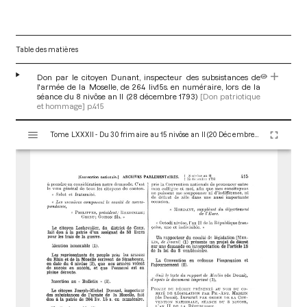
Table des matières
Don par le citoyen Dunant, inspecteur des subsistances de
l'armée de la Moselle, de 264 liv.15s. en numéraire, lors de la
séance du 8 nivôse an II (28 décembre 1793)
[Don patriotique
et hommage]
p.415
V
Tome LXXXII - Du 30 frimaire au 15 nivôse an II (20 Décembre 1793 au 4 Janvier 1794)
i
s
u
a
l
i
s
e
u
r
M
i
r