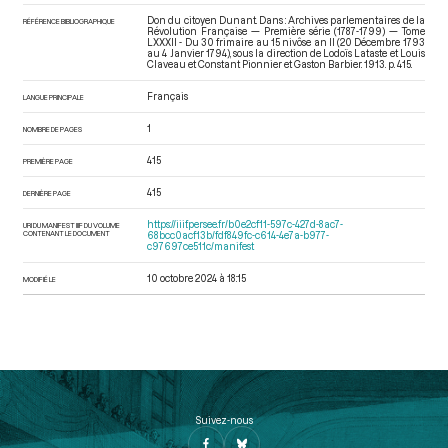
Don du citoyen Dunant. Dans : Archives parlementaires de la
RÉFÉRENCE BIBLIOGRAPHIQUE
Révolution Française — Première série (1787-1799) — Tome
LXXXII - Du 30 frimaire au 15 nivôse an II (20 Décembre 1793
au 4 Janvier 1794)
, sous la direction de Lodoïs Lataste et Louis
Claveau et Constant Pionnier et Gaston Barbier. 1913. p. 415.
Français
LANGUE PRINCIPALE
1
NOMBRE DE PAGES
415
PREMIÈRE PAGE
415
DERNIÈRE PAGE
https://iiif.persee.fr/b0e2cf11-597c-427d-8ac7-
URI DU MANIFEST IIIF DU VOLUME
CONTENANT LE DOCUMENT
68bcc0acf13b/fdf849fc-c614-4e7a-b977-
c97697ce511c/manifest
10 octobre 2024 à 18:15
MODIFIÉ LE
Suivez-nous