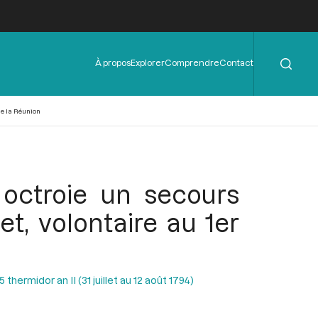
Rechercher
Menu
À propos
Explorer
Comprendre
Contact
de
l'en-
tête
 de la Réunion
 octroie un secours
et, volontaire au 1er
hermidor an II (31 juillet au 12 août 1794)