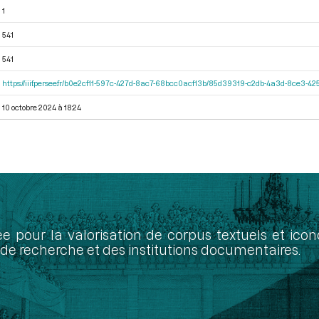
1
541
541
https://iiif.persee.fr/b0e2cf11-597c-427d-8ac7-68bcc0acf13b/85d39319-c2db-4a3d-8ce3-
10 octobre 2024 à 18:24
ée pour la valorisation de corpus textuels et ic
de recherche et des institutions documentaires.