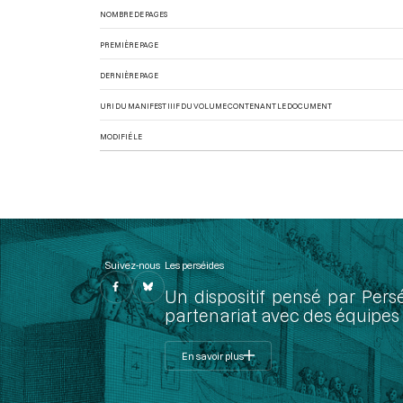
NOMBRE DE PAGES
PREMIÈRE PAGE
DERNIÈRE PAGE
URI DU MANIFEST IIIF DU VOLUME CONTENANT LE DOCUMENT
MODIFIÉ LE
Suivez-nous
Les perséides
Un dispositif pensé par Pers
partenariat avec des équipes 
En savoir plus