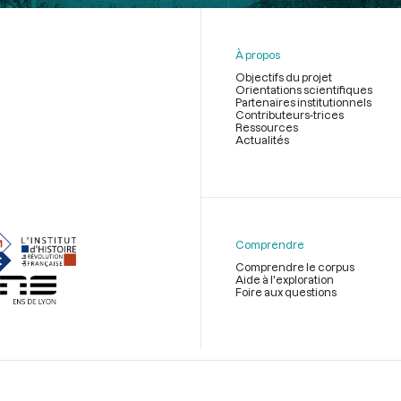
À propos
Objectifs du projet
Orientations scientifiques
Partenaires institutionnels
Contributeurs-trices
Ressources
Actualités
Menu
du
pied
de
Comprendre
page
Comprendre le corpus
Aide à l'exploration
Foire aux questions