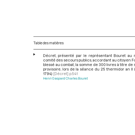
Table des matières
Décret, présenté par le représentant Bouret au
comité des secours publics, accordant au citoyen F
blessé au combat, la somme de 300 livres à titre de
provisoire, lors de la séance du 25 thermidor an II 
1794)
[Décret]
p.541
Henri Gaspard Charles Bouret