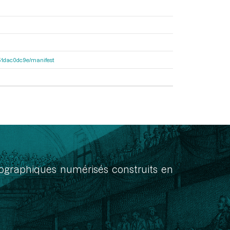
4251dac0dc9e/manifest
onographiques numérisés construits en