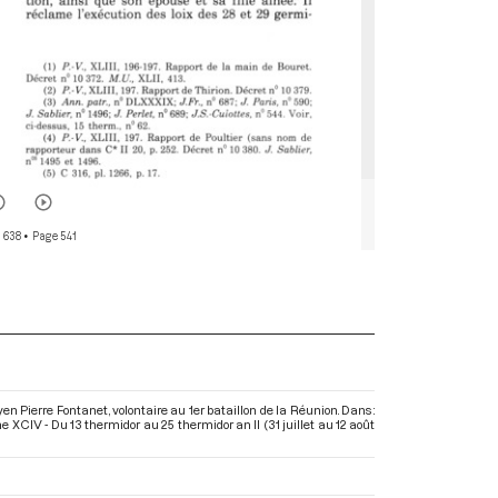
 638
• Page 541
oyen Pierre Fontanet, volontaire au 1er bataillon de la Réunion. Dans :
XCIV - Du 13 thermidor au 25 thermidor an II (31 juillet au 12 août