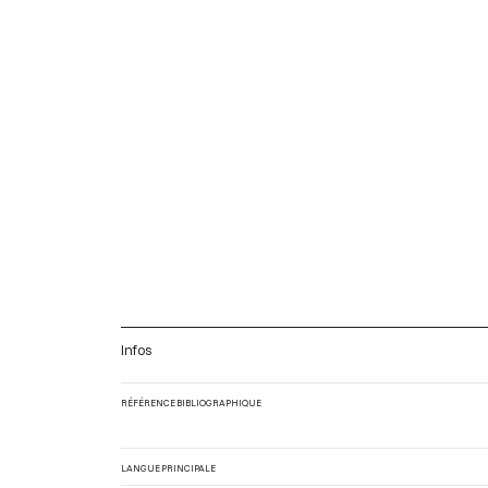
Infos
RÉFÉRENCE BIBLIOGRAPHIQUE
LANGUE PRINCIPALE