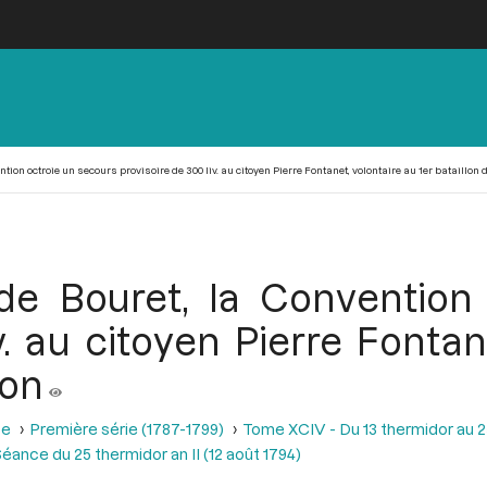
ntion octroie un secours provisoire de 300 liv. au citoyen Pierre Fontanet, volontaire au 1er bataillon
 de Bouret, la Convention
v. au citoyen Pierre Fontan
ion
se
Première série (1787-1799)
Tome XCIV - Du 13 thermidor au 25 t
éance du 25 thermidor an II (12 août 1794)