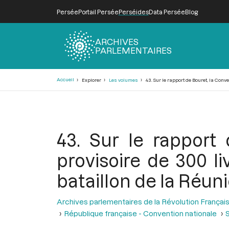
Persée
Portail Persée
Perséides
Data Persée
Blog
ARCHIVES
PARLEMENTAIRES
Fil
Accueil
Explorer
Les volumes
43. Sur le rapport de Bouret, la Conve
d'Ariane
43. Sur le rapport
provisoire de 300 li
bataillon de la Réun
Archives parlementaires de la Révolution Françai
République française - Convention nationale
S