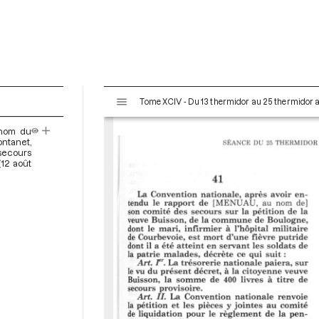
V
Tome XCIV - Du 13 thermidor au 25 thermidor an I
i
s
 nom du
u
ontanet,
a
 secours
(12 août
l
i
s
e
u
r
M
i
r
a
d