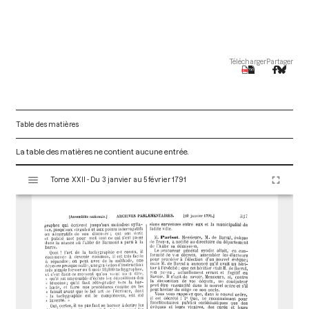
Télécharger
Partager
Table des matières
La table des matières ne contient aucune entrée.
V
Tome XXII - Du 3 janvier au 5 février 1791
i
s
u
a
l
i
s
e
u
r