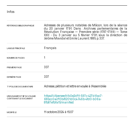
Infos
Adresses de plusieurs notables de Mâcon, lors de la séance
RÉFÉRENCE BIBLIOGRAPHIQUE
du 20 janvier 1791. Dans : Archives parlementaires de la
Révolution Française — Première série (1787-1799) — Tome
XXII - Du 3 janvier au 5 février 1791
, sous la direction de
Jérôme Mavidal et Emile Laurent. 1885. p. 337.
Français
LANGUE PRINCIPALE
1
NOMBRE DE PAGES
337
PREMIÈRE PAGE
337
DERNIÈRE PAGE
Adresse, pétition et lettre envoyée à l’Assemblée
TYPOLOGIE DOCUMENTAIRE
https://iiif.persee.fr/b0e2cf11-597c-427d-8ac7-
URI DU MANIFEST IIIF DU VOLUME
CONTENANT LE DOCUMENT
68bcc0acf13b/8201d0c4-746b-4fd0-b06a-
8fb87efbfa15/manifest
11 octobre 2024 à 15:07
MODIFIÉ LE