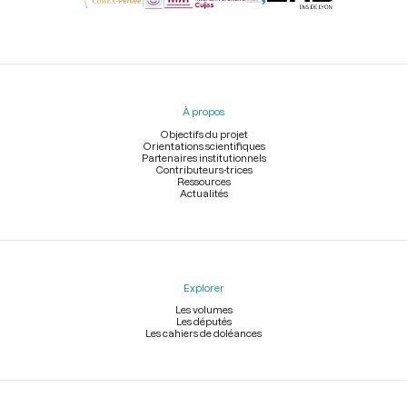
Menu
du
pied
À propos
de
page
Objectifs du projet
Orientations scientifiques
Partenaires institutionnels
Contributeurs-trices
Ressources
Actualités
Explorer
Les volumes
Les députés
Les cahiers de doléances