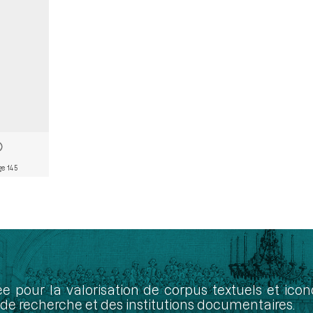
e 145
ée pour la valorisation de corpus textuels et ic
de recherche et des institutions documentaires.