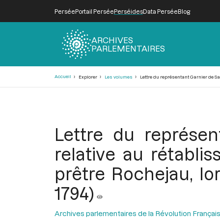
Persée
Portail Persée
Perséides
Data Persée
Blog
ARCHIVES
PARLEMENTAIRES
Fil
Accueil
Explorer
Les volumes
Lettre du représentant Garnier de Sai
d'Ariane
Lettre du représen
relative au rétabl
prêtre Rochejau, lor
1794)
Archives parlementaires de la Révolution Françai