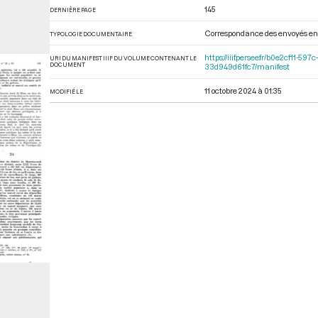
145
DERNIÈRE PAGE
Correspondance des envoyés en
TYPOLOGIE DOCUMENTAIRE
https://iiif.persee.fr/b0e2cf11
URI DU MANIFEST IIIF DU VOLUME CONTENANT LE
DOCUMENT
33d949d61fc7/manifest
11 octobre 2024 à 01:35
MODIFIÉ LE