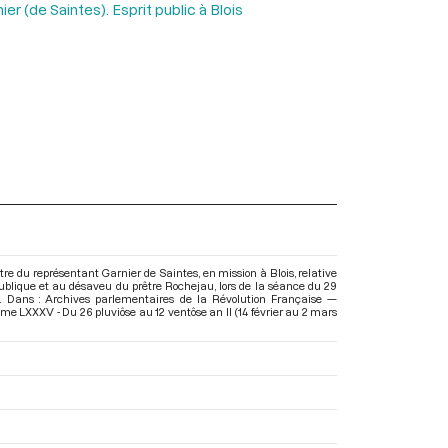
er (de Saintes). Esprit public à Blois
tre du représentant Garnier de Saintes, en mission à Blois, relative
ublique et au désaveu du prêtre Rochejau, lors de la séance du 29
94). Dans : Archives parlementaires de la Révolution Française —
me LXXXV - Du 26 pluviôse au 12 ventôse an II (14 février au 2 mars