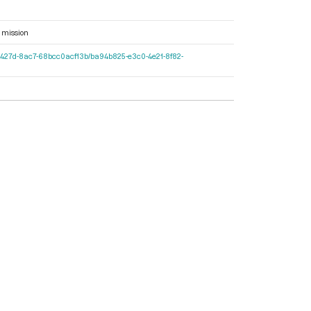
 mission
-597c-427d-8ac7-68bcc0acf13b/ba94b825-e3c0-4e21-8f82-