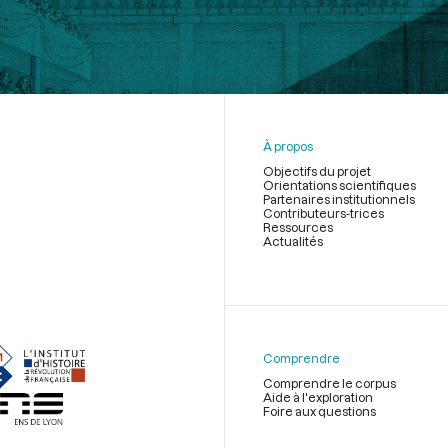
À propos
Objectifs du projet
Orientations scientifiques
Partenaires institutionnels
Contributeurs-trices
Ressources
Actualités
Menu
du
pied
de
Comprendre
page
Comprendre le corpus
Aide à l'exploration
Foire aux questions