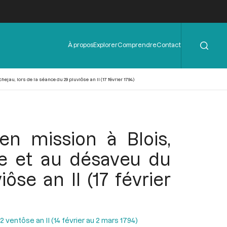
Rechercher
Menu
À propos
Explorer
Comprendre
Contact
de
l'en-
tête
jau, lors de la séance du 29 pluviôse an II (17 février 1794)
en mission à Blois,
ue et au désaveu du
ôse an II (17 février
ventôse an II (14 février au 2 mars 1794)