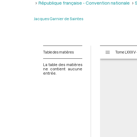
République française - Convention nationale
S
Jacques Garnier de Saintes
V
Table des matières
i
s
La table des matières
u
ne contient aucune
entrée.
a
l
i
s
e
u
r
M
i
r