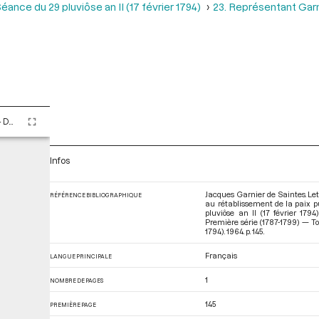
éance du 29 pluviôse an II (17 février 1794)
23. Représentant Garni
Tome LXXXV - Du 26 pluviôse au 12 ventôse an II (14 février au 2 mars 1794)
Infos
Jacques Garnier de Saintes. Let
RÉFÉRENCE BIBLIOGRAPHIQUE
au rétablissement de la paix p
pluviôse an II (17 février 17
Première série (1787-1799) — To
1794)
. 1964. p. 145.
Français
LANGUE PRINCIPALE
1
NOMBRE DE PAGES
145
PREMIÈRE PAGE