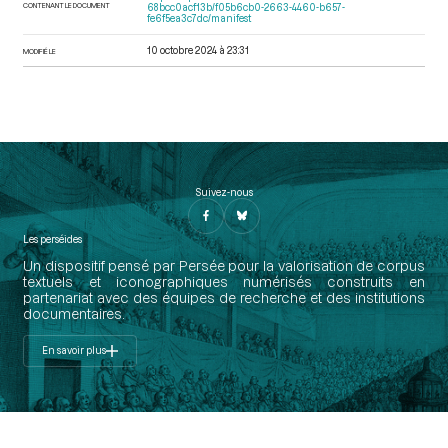
CONTENANT LE DOCUMENT
68bcc0acf13b/f05b6cb0-2663-4460-b657-
fe6f5ea3c7dc/manifest
10 octobre 2024 à 23:31
MODIFIÉ LE
Suivez-nous
Les perséides
Un dispositif pensé par Persée pour la valorisation de corpus
textuels et iconographiques numérisés construits en
partenariat avec des équipes de recherche et des institutions
documentaires.
En savoir plus