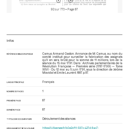
92 sur 773
• Page 87
Infos
Camus Armand Gaston. Annonce de M. Camus, au nom du
RÉFÉRENCE BIBLIOGRAPHIQUE
comité institué pour surveiller la fabrication des assignats
qu'il en sera brûlé pour la somme de 11 millions, lors de la
séance du 15 mai 1791. Dans : Archives parlementaires de la
Révolution Française — Première série (1787-1799) — Tome
XXVI - Du 12 mai au 5 juin 1791.
, sous la direction de Jérôme
Mavidal et Emile Laurent. 1887. p. 87.
Français
LANGUE PRINCIPALE
1
NOMBRE DE PAGES
87
PREMIÈRE PAGE
87
DERNIÈRE PAGE
Déroulement des séances
TYPOLOGIE DOCUMENTAIRE
https://iiif.persee.fr/b0e2cf11-597c-427d-8ac7-
URI DU MANIFEST IIIF DU VOLUME