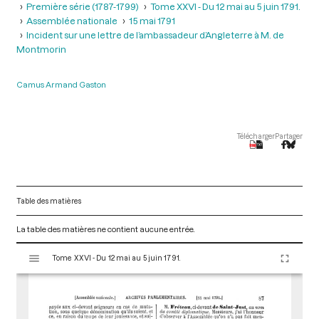
Première série (1787-1799)
Tome XXVI - Du 12 mai au 5 juin 1791.
Assemblée nationale
15 mai 1791
Incident sur une lettre de l’ambassadeur d’Angleterre à M. de
Montmorin
Camus Armand Gaston
Télécharger
Partager
Table des matières
La table des matières ne contient aucune entrée.
V
Tome XXVI - Du 12 mai au 5 juin 1791.
i
s
u
a
l