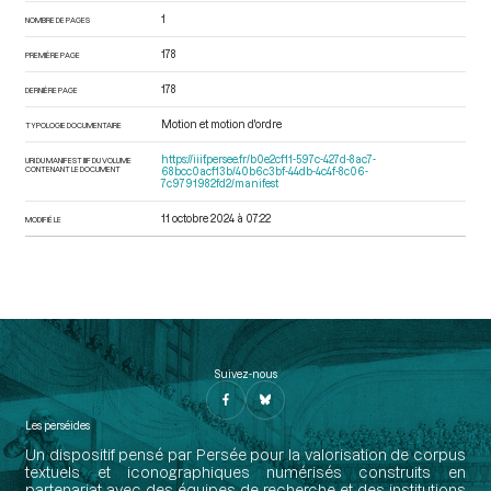
1
NOMBRE DE PAGES
178
PREMIÈRE PAGE
178
DERNIÈRE PAGE
Motion et motion d'ordre
TYPOLOGIE DOCUMENTAIRE
https://iiif.persee.fr/b0e2cf11-597c-427d-8ac7-
URI DU MANIFEST IIIF DU VOLUME
CONTENANT LE DOCUMENT
68bcc0acf13b/40b6c3bf-44db-4c4f-8c06-
7c9791982fd2/manifest
11 octobre 2024 à 07:22
MODIFIÉ LE
Suivez-nous
Les perséides
Un dispositif pensé par Persée pour la valorisation de corpus
textuels et iconographiques numérisés construits en
partenariat avec des équipes de recherche et des institutions