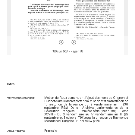
180 sur 508
• Page 178
Infos
Motion de Roux demandant l'ajout des noms de Grignon et
RÉFÉRENCE BIBLIOGRAPHIQUE
Huchet dans le décret portant la mise en état d'arrestation de
Turreau, lors de la séance du 9 vendémiaire an III (30
septembre 1794). Dans : Archives parlementaires de la
Révolution Française — Première série (1787-1799) — Tome
XCVIII - Du 3 vendémiaire au 17 vendémiaire an III (24
septembre au 8 octobre 1794)
, sous la direction de Raymonde
Monnier et Françoise Brunel. 1994. p. 178.
Français
LANGUE PRINCIPALE