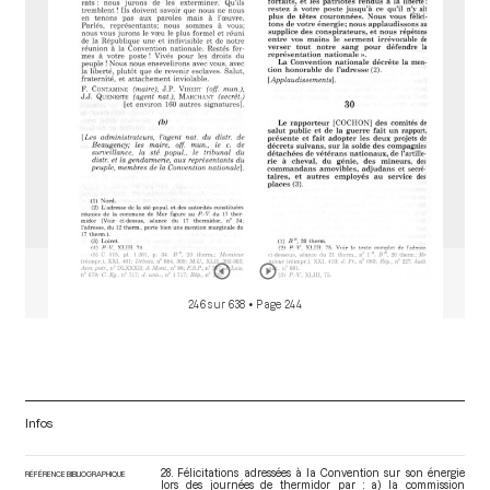
o
r
246 sur 638
• Page 244
Infos
28. Félicitations adressées à la Convention sur son énergie
RÉFÉRENCE BIBLIOGRAPHIQUE
lors des journées de thermidor par : a) la commission