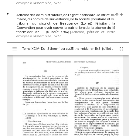
envoyée à l’Assemblée]
p.244
Adresse des administrateurs, de l'agent national du district, du
maire, du comité de surveillance, de la société populaire et du
tribunal du district de Beaugency (Loiret) félicitant la
Convention pour avoir sauvé la patrie, lors de la séance du 19
thermidor an II (6 août 1794)
[Adresse, pétition et lettre
envoyée à l’Assemblée]
p.244
V
Tome XCIV - Du 13 thermidor au 25 thermidor an II (31 juillet au 12 août 1794)
i
s
u
a
l
i
s
e
u
r
M
i
r
a
d