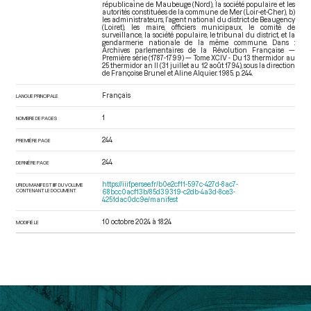
républicaine de Maubeuge (Nord), la société populaire et les
autorités constituées de la commune de Mer (Loir-et-Cher), b)
les administrateurs, l’agent national du district de Beaugency
(Loiret), les maire, officiers municipaux, le comité de
surveillance, la société populaire, le tribunal du district, et la
gendarmerie nationale de la même commune. Dans :
Archives parlementaires de la Révolution Française —
Première série (1787-1799) — Tome XCIV - Du 13 thermidor au
25 thermidor an II (31 juillet au 12 août 1794)
, sous la direction
de Françoise Brunel et Aline Alquier. 1985. p. 244.
Français
LANGUE PRINCIPALE
1
NOMBRE DE PAGES
244
PREMIÈRE PAGE
244
DERNIÈRE PAGE
https://iiif.persee.fr/b0e2cf11-597c-427d-8ac7-
URI DU MANIFEST IIIF DU VOLUME
CONTENANT LE DOCUMENT
68bcc0acf13b/85d39319-c2db-4a3d-8ce3-
4251dac0dc9e/manifest
10 octobre 2024 à 18:24
MODIFIÉ LE