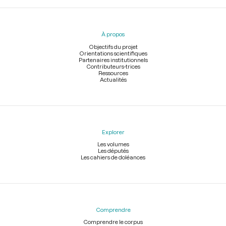
Menu
du
pied
À propos
de
page
Objectifs du projet
Orientations scientifiques
Partenaires institutionnels
Contributeurs-trices
Ressources
Actualités
Explorer
Les volumes
Les députés
Les cahiers de doléances
Comprendre
Comprendre le corpus