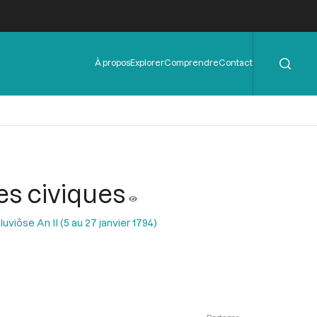
Rechercher
Menu
À propos
Explorer
Comprendre
Contact
de
l'en-
tête
es civiques
uviôse An II (5 au 27 janvier 1794)