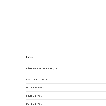
Infos
RÉFÉRENCE BIBLIOGRAPHIQUE
LANGUE PRINCIPALE
NOMBRE DE PAGES
PREMIÈRE PAGE
DERNIÈRE PAGE