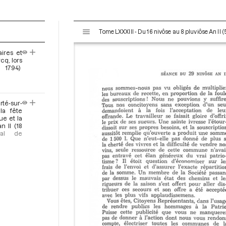
V
Tome LXXXIII - Du 16 nivôse au 8 pluviôse An II (
i
s
ires et
u
cq, lors
a
 1794)
l
i
s
rté-sur-
e
la fête
ue et la
u
n II (18
r
bal de
M
i
r
a
d
o
r