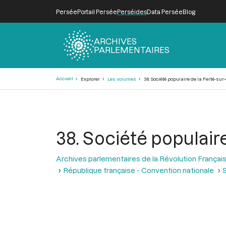
Persée
Portail Persée
Perséides
Data Persée
Blog
ARCHIVES
PARLEMENTAIRES
Fil
Accueil
Explorer
Les volumes
38. Société populaire de la Ferté-sur
d'Ariane
38. Société populair
Archives parlementaires de la Révolution Françai
République française - Convention nationale
S