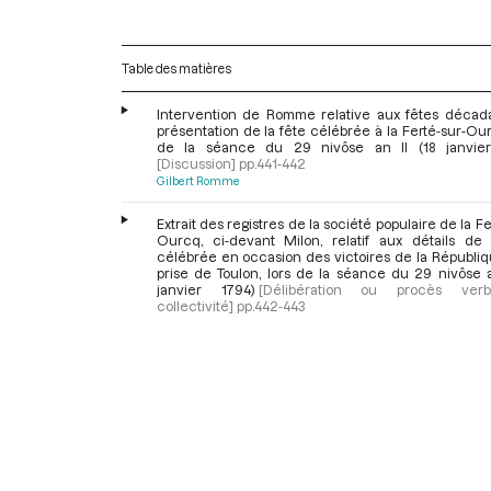
Table des matières
Intervention de Romme relative aux fêtes década
présentation de la fête célébrée à la Ferté-sur-Our
de la séance du 29 nivôse an II (18 janvier
[Discussion]
pp.441-442
Gilbert Romme
Extrait des registres de la société populaire de la Fe
Ourcq, ci-devant Milon, relatif aux détails de 
célébrée en occasion des victoires de la Républiq
prise de Toulon, lors de la séance du 29 nivôse a
janvier 1794)
[Délibération ou procès ver
collectivité]
pp.442-443