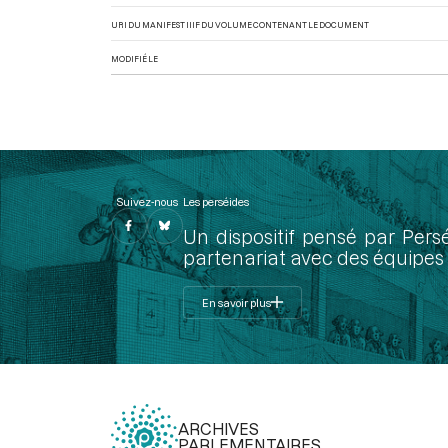
URI DU MANIFEST IIIF DU VOLUME CONTENANT LE DOCUMENT
MODIFIÉ LE
Suivez-nous
Les perséides
Un dispositif pensé par Pers
partenariat avec des équipes 
En savoir plus
ARCHIVES
PARLEMENTAIRES