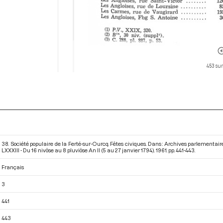
453 sur
38. Société populaire de la Ferté-sur-Ourcq. Fêtes civiques. Dans : Archives parlementa
LXXXIII - Du 16 nivôse au 8 pluviôse An II (5 au 27 janvier 1794)
. 1961. pp. 441-443.
Français
3
441
443