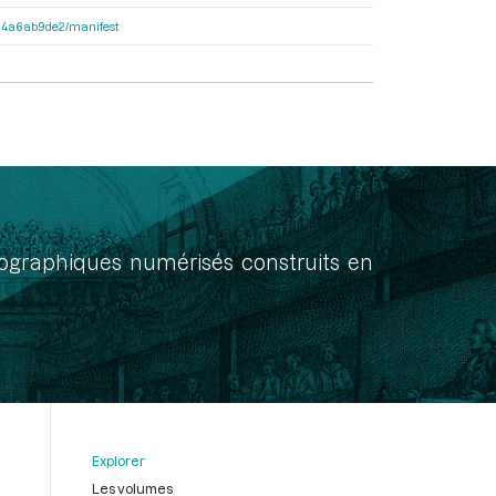
3404a6ab9de2/manifest
onographiques numérisés construits en
Explorer
Les volumes