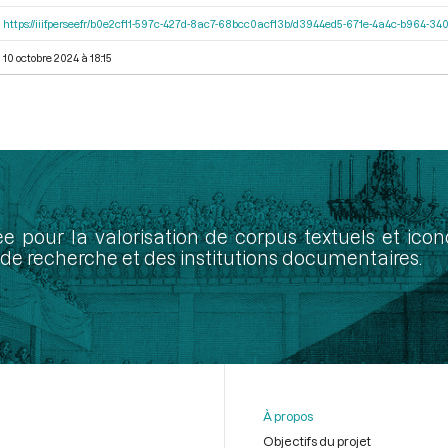
https://iiif.persee.fr/b0e2cf11-597c-427d-8ac7-68bcc0acf13b/d3944ed5-671e-4a4c-b964-
10 octobre 2024 à 18:15
ée pour la valorisation de corpus textuels et ic
de recherche et des institutions documentaires.
À propos
Objectifs du projet