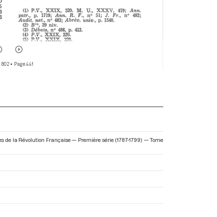
 802
• Page 441
ires de la Révolution Française — Première série (1787-1799) — Tome