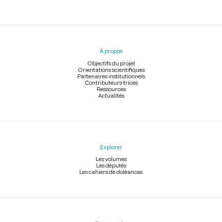
Menu
du
pied
À propos
de
page
Objectifs du projet
Orientations scientifiques
Partenaires institutionnels
Contributeurs-trices
Ressources
Actualités
Explorer
Les volumes
Les députés
Les cahiers de doléances