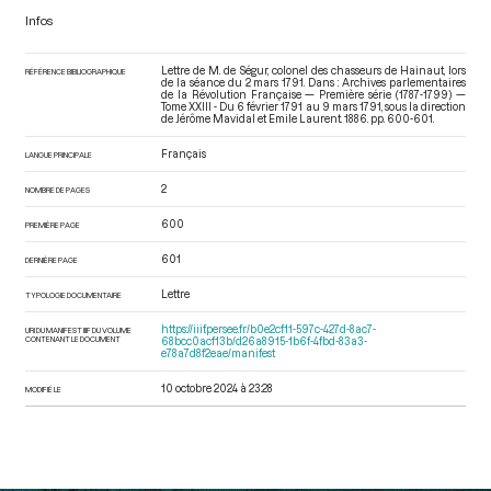
Infos
Lettre de M. de Ségur, colonel des chasseurs de Hainaut, lors
RÉFÉRENCE BIBLIOGRAPHIQUE
de la séance du 2 mars 1791. Dans : Archives parlementaires
de la Révolution Française — Première série (1787-1799) —
Tome XXIII - Du 6 février 1791 au 9 mars 1791
, sous la direction
de Jérôme Mavidal et Emile Laurent. 1886. pp. 600-601.
Français
LANGUE PRINCIPALE
2
NOMBRE DE PAGES
600
PREMIÈRE PAGE
601
DERNIÈRE PAGE
Lettre
TYPOLOGIE DOCUMENTAIRE
https://iiif.persee.fr/b0e2cf11-597c-427d-8ac7-
URI DU MANIFEST IIIF DU VOLUME
CONTENANT LE DOCUMENT
68bcc0acf13b/d26a8915-1b6f-4fbd-83a3-
e78a7d8f2eae/manifest
10 octobre 2024 à 23:28
MODIFIÉ LE