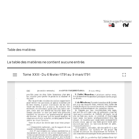
Télécharger
Partager
Table des matières
La table des matières ne contient aucune entrée.
V
Tome XXIII - Du 6 février 1791 au 9 mars 1791
i
s
u
a
l
i
s
e
u
r
M