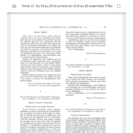
V
Tome CI - Du 19 au 30 brumaire an III (9 au 20 novembre 1794)
i
s
u
a
l
i
s
e
u
r
M
i
r
a
d
o
r