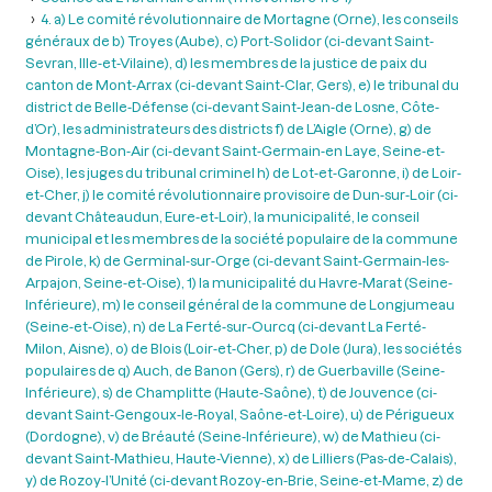
4. a) Le comité révolutionnaire de Mortagne (Orne), les conseils
généraux de b) Troyes (Aube), c) Port-Solidor (ci-devant Saint-
Sevran, Ille-et-Vilaine), d) les membres de la justice de paix du
canton de Mont-Arrax (ci-devant Saint-Clar, Gers), e) le tribunal du
district de Belle-Défense (ci-devant Saint-Jean-de Losne, Côte-
d’Or), les administrateurs des districts f) de L’Aigle (Orne), g) de
Montagne-Bon-Air (ci-devant Saint-Germain-en Laye, Seine-et-
Oise), les juges du tribunal criminel h) de Lot-et-Garonne, i) de Loir-
et-Cher, j) le comité révolutionnaire provisoire de Dun-sur-Loir (ci-
devant Châteaudun, Eure-et-Loir), la municipalité, le conseil
municipal et les membres de la société populaire de la commune
de Pirole, k) de Germinal-sur-Orge (ci-devant Saint-Germain-les-
Arpajon, Seine-et-Oise), 1) la municipalité du Havre-Marat (Seine-
Inférieure), m) le conseil général de la commune de Longjumeau
(Seine-et-Oise), n) de La Ferté-sur-Ourcq (ci-devant La Ferté-
Milon, Aisne), o) de Blois (Loir-et-Cher, p) de Dole (Jura), les sociétés
populaires de q) Auch, de Banon (Gers), r) de Guerbaville (Seine-
Inférieure), s) de Champlitte (Haute-Saône), t) de Jouvence (ci-
devant Saint-Gengoux-le-Royal, Saône-et-Loire), u) de Périgueux
(Dordogne), v) de Bréauté (Seine-Inférieure), w) de Mathieu (ci-
devant Saint-Mathieu, Haute-Vienne), x) de Lilliers (Pas-de-Calais),
y) de Rozoy-l’Unité (ci-devant Rozoy-en-Brie, Seine-et-Mame, z) de