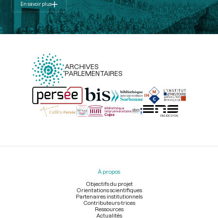
En savoir plus
ARCHIVES
PARLEMENTAIRES
Menu
du
pied
À propos
de
page
Objectifs du projet
Orientations scientifiques
Partenaires institutionnels
Contributeurs-trices
Ressources
Actualités