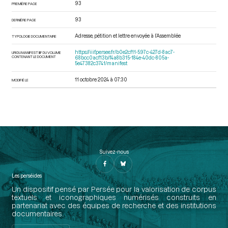
93
PREMIÈRE PAGE
93
DERNIÈRE PAGE
Adresse, pétition et lettre envoyée à l’Assemblée
TYPOLOGIE DOCUMENTAIRE
https://iiif.persee.fr/b0e2cf11-597c-427d-8ac7-
URI DU MANIFEST IIIF DU VOLUME
CONTENANT LE DOCUMENT
68bcc0acf13b/f4a8b315-184e-40dc-805a-
5e47382c3741/manifest
11 octobre 2024 à 07:30
MODIFIÉ LE
Suivez-nous
Les perséides
Un dispositif pensé par Persée pour la valorisation de corpus
textuels et iconographiques numérisés construits en
partenariat avec des équipes de recherche et des institutions
documentaires.