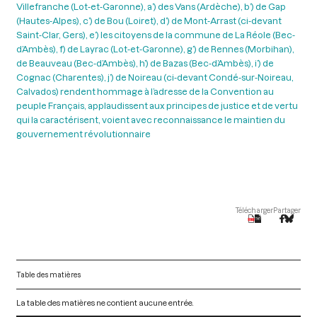
Villefranche (Lot-et-Garonne), a’) des Vans (Ardèche), b’) de Gap
(Hautes-Alpes), c’) de Bou (Loiret), d’) de Mont-Arrast (ci-devant
Saint-Clar, Gers), e’) les citoyens de la commune de La Réole (Bec-
d’Ambès), f) de Layrac (Lot-et-Garonne), g’) de Rennes (Morbihan),
de Beauveau (Bec-d’Ambès), h’) de Bazas (Bec-d’Ambès), i’) de
Cognac (Charentes), j’) de Noireau (ci-devant Condé-sur-Noireau,
Calvados) rendent hommage à l’adresse de la Convention au
peuple Français, applaudissent aux principes de justice et de vertu
qui la caractérisent, voient avec reconnaissance le maintien du
gouvernement révolutionnaire
Télécharger
Partager
Table des matières
La table des matières ne contient aucune entrée.