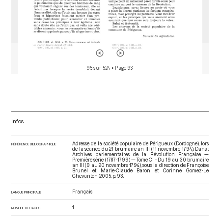
95 sur 524
• Page 93
Infos
Adresse de la société populaire de Périgueux (Dordogne), lors
RÉFÉRENCE BIBLIOGRAPHIQUE
de la séance du 21 brumaire an III (11 novembre 1794). Dans :
Archives parlementaires de la Révolution Française —
Première série (1787-1799) — Tome CI - Du 19 au 30 brumaire
an III (9 au 20 novembre 1794)
, sous la direction de Françoise
Brunel et Marie-Claude Baron et Corinne Gomez-Le
Chevanton. 2005. p. 93.
Français
LANGUE PRINCIPALE
1
NOMBRE DE PAGES