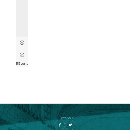
652 sur 746
• Page 650
Suivez-nous