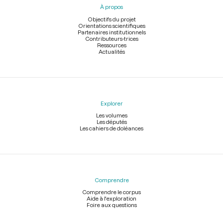
À propos
de
page
Objectifs du projet
Orientations scientifiques
Partenaires institutionnels
Contributeurs-trices
Ressources
Actualités
Explorer
Les volumes
Les députés
Les cahiers de doléances
Comprendre
Comprendre le corpus
Aide à l'exploration
Foire aux questions