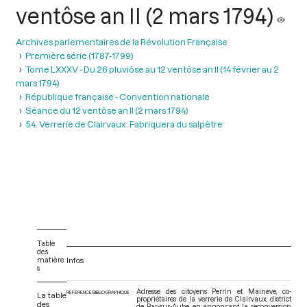
ventôse an II (2 mars 1794)
Archives parlementaires de la Révolution Française
Première série (1787-1799)
Tome LXXXV - Du 26 pluviôse au 12 ventôse an II (14 février au 2
mars 1794)
République française - Convention nationale
Séance du 12 ventôse an II (2 mars 1794)
54. Verrerie de Clairvaux. Fabriquera du salpêtre
Table
des
matière
Infos
s
Adresse des citoyens Perrin et Maineve, co-
RÉFÉRENCE BIBLIOGRAPHIQUE
La table
propriétaires de la verrerie de Clairvaux, district
des
de Bar-sur-Aube, en annonçant la reconversion