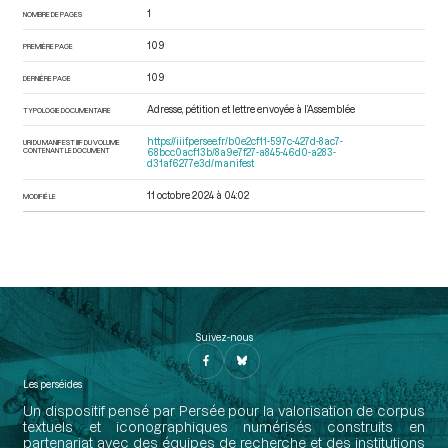
1
NOMBRE DE PAGES
109
PREMIÈRE PAGE
109
DERNIÈRE PAGE
Adresse, pétition et lettre envoyée à l’Assemblée
TYPOLOGIE DOCUMENTAIRE
https://iiif.persee.fr/b0e2cf11-597c-427d-8ac7-
URI DU MANIFEST IIIF DU VOLUME
CONTENANT LE DOCUMENT
68bcc0acf13b/8a9e7f27-a845-46d0-a283-
d31af6277e3d/manifest
11 octobre 2024 à 04:02
MODIFIÉ LE
Suivez-nous
Les perséides
Un dispositif pensé par Persée pour la valorisation de corpus
textuels et iconographiques numérisés construits en
partenariat avec des équipes de recherche et des institutions