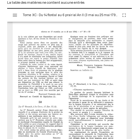
La table des matières ne contient aucune entrée.
V
Tome XC - Du 14 floréal au 6 prairial An II (3 mai au 25 mai 1794)
i
s
u
a
l
i
s
e
u
r
M
i
r
a
d
o
r