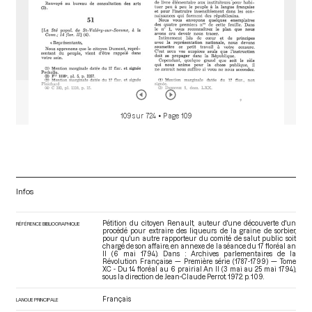
109 sur 724
• Page 109
Infos
Pétition du citoyen Renault, auteur d'une découverte d'un
RÉFÉRENCE BIBLIOGRAPHIQUE
procédé pour extraire des liqueurs de la graine de sorbier,
pour qu'un autre rapporteur du comité de salut public soit
chargé de son affaire, en annexe de la séance du 17 floréal an
II (6 mai 1794). Dans : Archives parlementaires de la
Révolution Française — Première série (1787-1799) — Tome
XC - Du 14 floréal au 6 prairial An II (3 mai au 25 mai 1794)
,
sous la direction de Jean-Claude Perrot. 1972. p. 109.
Français
LANGUE PRINCIPALE