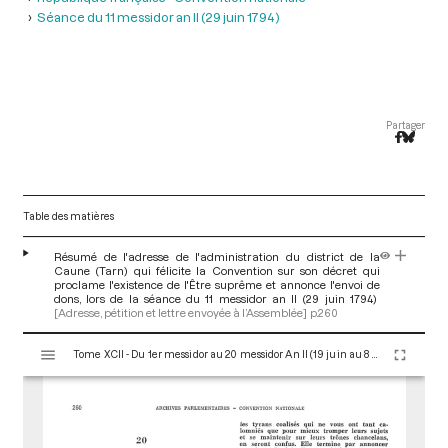
Séance du 11 messidor an II (29 juin 1794 )
Partager
Table des matières
Résumé de l'adresse de l'administration du district de la
Caune (Tarn) qui félicite la Convention sur son décret qui
proclame l'existence de l'Être suprême et annonce l'envoi de
dons, lors de la séance du 11 messidor an II (29 juin 1794)
[Adresse, pétition et lettre envoyée à l’Assemblée]
p.260
V
Tome XCII - Du 1er messidor au 20 messidor An II (19 juin au 8 juillet 1794)
i
s
u
a
l