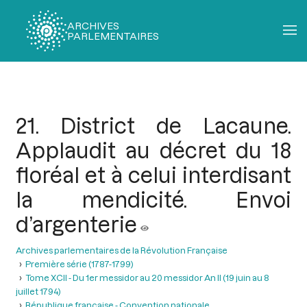
ARCHIVES
PARLEMENTAIRES
Fil
d'Ariane
21. District de Lacaune.
Applaudit au décret du 18
floréal et à celui interdisant
la mendicité. Envoi
d’argenterie
Archives parlementaires de la Révolution Française
Première série (1787-1799)
Tome XCII - Du 1er messidor au 20 messidor An II (19 juin au 8
juillet 1794)
République française - Convention nationale