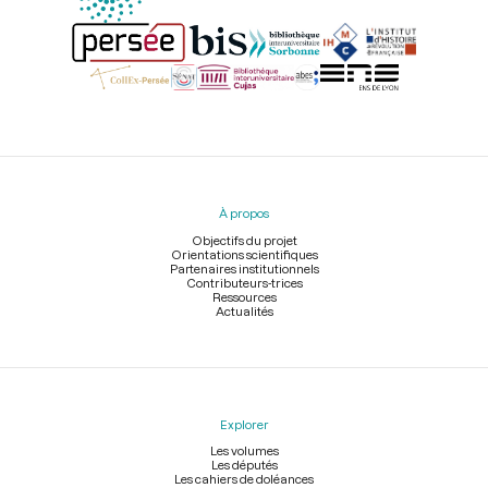
Menu
du
pied
À propos
de
page
Objectifs du projet
Orientations scientifiques
Partenaires institutionnels
Contributeurs-trices
Ressources
Actualités
Explorer
Les volumes
Les députés
Les cahiers de doléances