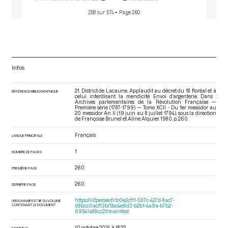
258 sur 574
• Page 260
Infos
21. District de Lacaune. Applaudit au décret du 18 floréal et à
RÉFÉRENCE BIBLIOGRAPHIQUE
celui interdisant la mendicité. Envoi d’argenterie. Dans :
Archives parlementaires de la Révolution Française —
Première série (1787-1799) — Tome XCII - Du 1er messidor au
20 messidor An II (19 juin au 8 juillet 1794)
, sous la direction
de Françoise Brunel et Aline Alquier. 1980. p. 260.
Français
LANGUE PRINCIPALE
1
NOMBRE DE PAGES
260
PREMIÈRE PAGE
260
DERNIÈRE PAGE
https://iiif.persee.fr/b0e2cf11-597c-427d-8ac7-
URI DU MANIFEST IIIF DU VOLUME
CONTENANT LE DOCUMENT
68bcc0acf13b/5bc4e6d3-b2b1-4a9a-b7b2-
69541a88cc21/manifest
10 octobre 2024 à 18:22
MODIFIÉ LE