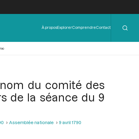
Rechercher
Menu
À propos
Explorer
Comprendre
Contact
de
l'en-
tête
790
u nom du comité des
rs de la séance du 9
90
Assemblée nationale
9 avril 1790