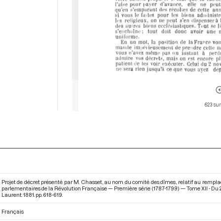
623 sur
Projet de décret présenté par M. Chasset, au nom du comité des dîmes, relatif au remplac
parlementaires de la Révolution Française — Première série (1787-1799) — Tome XII - Du 
Laurent. 1881. pp. 618-619.
Français