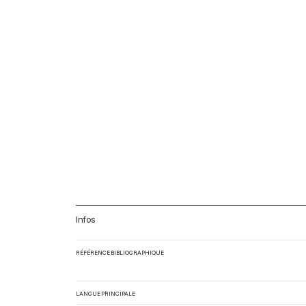
Infos
RÉFÉRENCE BIBLIOGRAPHIQUE
LANGUE PRINCIPALE