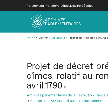
Persée
Portail Persée
Perséides
Data Persée
Blog
ARCHIVES
PARLEMENTAIRES
Fil
Accueil
Explorer
Les volumes
Projet de décret présenté par M. Cha
d'Ariane
Projet de décret p
dîmes, relatif au r
avril 1790
Archives parlementaires de la Révolution Françai
Rapport par M. Chasset sur le remplacement d