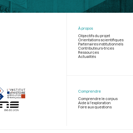
À propos
Objectifs du projet
Orientations scientifiques
Partenaires institutionnels
Contributeurs-trices
Ressources
Actualités
Menu
du
pied
de
Comprendre
page
Comprendre le corpus
Aide à l'exploration
Foire aux questions