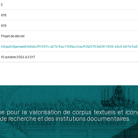
2
618
619
Projet de décret
https://iiif.persee.fr/b0e2cf11-597c-427d-8ac7-68bcc0acf13b/0753e581-1902-46c5-b67d-5
10 octobre 2024 à 23:17
ée pour la valorisation de corpus textuels et ic
de recherche et des institutions documentaires.