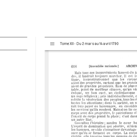
V
Tome XII - Du 2 mars au 14 avril 1790
i
s
u
a
l
i
s
e
u
r
M
i
r
a
d