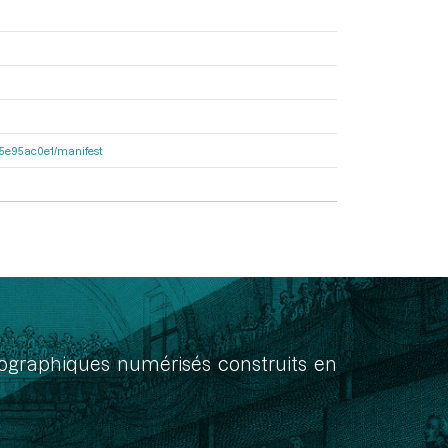
a55e95ac0e1/manifest
onographiques numérisés construits en