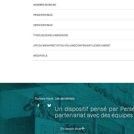
NOMBRE DE PAGES
PREMIÈRE PAGE
DERNIÈRE PAGE
TYPOLOGIE DOCUMENTAIRE
URI DU MANIFEST IIIF DU VOLUME CONTENANT LE DOCUMENT
MODIFIÉ LE
Suivez-nous
Les perséides
Un dispositif pensé par Pers
partenariat avec des équipes 
En savoir plus