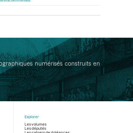
a55e95ac0e1/manifest
onographiques numérisés construits en
Explorer
Les volumes
Les députés
Les cahiers de doléances