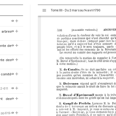
V
Tome XII - Du 2 mars au 14 avril 1790
i
s
u
a
 arbres
l
i
s
vente de
e
u
ente des
r
M
i
 comité
r
a
d
02-611
o
nt des
r
pp.619-