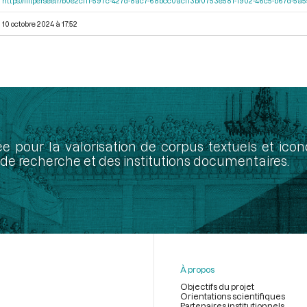
https://iiif.persee.fr/b0e2cf11-597c-427d-8ac7-68bcc0acf13b/0753e581-1902-46c5-b67d-5
10 octobre 2024 à 17:52
ée pour la valorisation de corpus textuels et ic
de recherche et des institutions documentaires.
À propos
Objectifs du projet
Orientations scientifiques
Partenaires institutionnels