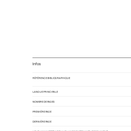
Infos
RÉFÉRENCE BIBLIOGRAPHIQUE
LANGUE PRINCIPALE
NOMBRE DE PAGES
PREMIÈRE PAGE
DERNIÈRE PAGE