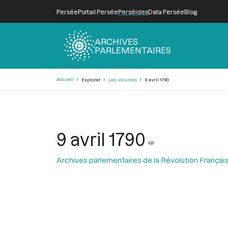
Persée
Portail Persée
Perséides
Data Persée
Blog
ARCHIVES
PARLEMENTAIRES
Fil
Accueil
Explorer
Les volumes
9 avril 1790
d'Ariane
9 avril 1790
Archives parlementaires de la Révolution Françai