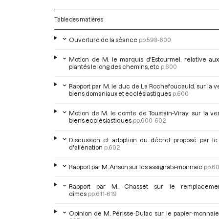
Table des matières
Ouverture de la séance
pp.598-600
Motion de M. le marquis d'Estourmel, relative aux
plantés le long des chemins, etc
p.600
Rapport par M. le duc de La Rochefoucauld, sur la 
biens domaniaux et ecclésiastiques
p.600
Motion de M. le comte de Toustain-Viray, sur la v
biens ecclésiastiques
pp.600-602
Discussion et adoption du décret proposé par le
d'aliénation
p.602
Rapport par M. Anson sur les assignats-monnaie
pp.6
Rapport par M. Chasset sur le remplaceme
dîmes
pp.611-619
Opinion de M. Périsse-Dulac sur le papier-monnaie