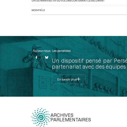
URI DU MANIFEST IIIF DU VOLUME CONTENANT LE DOCUMENT
MODIFIÉ LE
Suivez-nous
Les perséides
Un dispositif pensé par Pers
partenariat avec des équipes 
En savoir plus
ARCHIVES
PARLEMENTAIRES