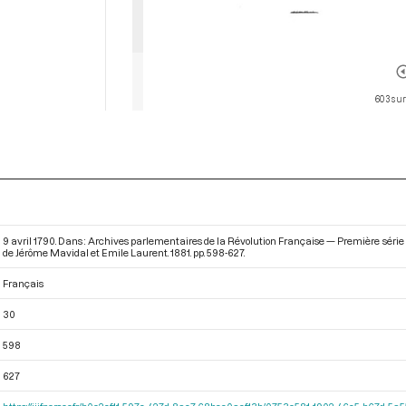
603 sur
9 avril 1790. Dans : Archives parlementaires de la Révolution Française — Première série 
de Jérôme Mavidal et Emile Laurent. 1881. pp. 598-627.
Français
30
598
627