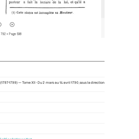
 792
• Page 598
(1787-1799) — Tome XII - Du 2 mars au 14 avril 1790
, sous la direction