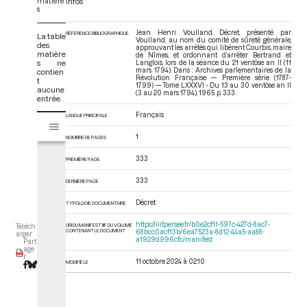
matière
Infos
s
Jean Henri Voulland. Décret, présenté par
RÉFÉRENCE BIBLIOGRAPHIQUE
La table
Voulland, au nom du comité de sûreté générale,
des
approuvant les arrêtés qui libèrent Courbis, maire
matière
de Nîmes, et ordonnant d’arrêter Bertrand et
s ne
Langlois, lors de la séance du 21 ventôse an II (11
mars 1794). Dans : Archives parlementaires de la
contien
Révolution Française — Première série (1787-
t
1799) — Tome LXXXVI - Du 13 au 30 ventôse an II
aucune
(3 au 20 mars 1794)
. 1965. p. 333.
entrée.
Français
V
LANGUE PRINCIPALE
Tome LXXXVI - Du 13 au 30 ventôse an II (3 au 20 mars 1794)
i
1
NOMBRE DE PAGES
s
u
333
PREMIÈRE PAGE
a
l
333
DERNIÈRE PAGE
i
Décret
TYPOLOGIE DOCUMENTAIRE
s
e
https://iiif.persee.fr/b0e2cf11-597c-427d-8ac7-
URI DU MANIFEST IIIF DU VOLUME
Téléch
CONTENANT LE DOCUMENT
68bcc0acf13b/6ea7523a-8d12-44a5-aa88-
u
arger
a1929d996cfc/manifest
Part
r
age
r
M
11 octobre 2024 à 02:10
MODIFIÉ LE
i
r
a