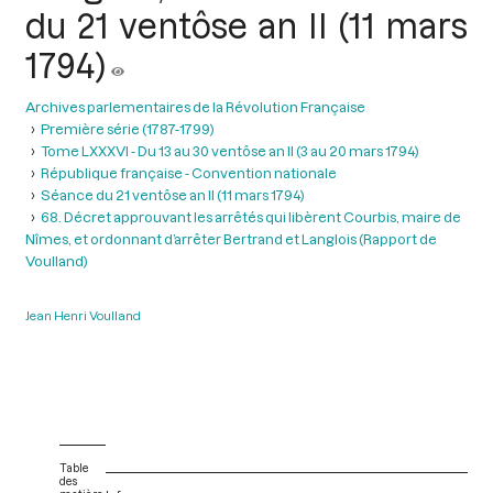
du 21 ventôse an II (11 mars
1794)
Archives parlementaires de la Révolution Française
Première série (1787-1799)
Tome LXXXVI - Du 13 au 30 ventôse an II (3 au 20 mars 1794)
République française - Convention nationale
Séance du 21 ventôse an II (11 mars 1794)
68. Décret approuvant les arrêtés qui libèrent Courbis, maire de
Nîmes, et ordonnant d’arrêter Bertrand et Langlois (Rapport de
Voulland)
Jean Henri Voulland
Table
des