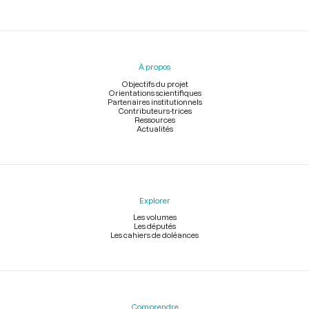
Menu
du
pied
À propos
de
page
Objectifs du projet
Orientations scientifiques
Partenaires institutionnels
Contributeurs-trices
Ressources
Actualités
Explorer
Les volumes
Les députés
Les cahiers de doléances
Comprendre