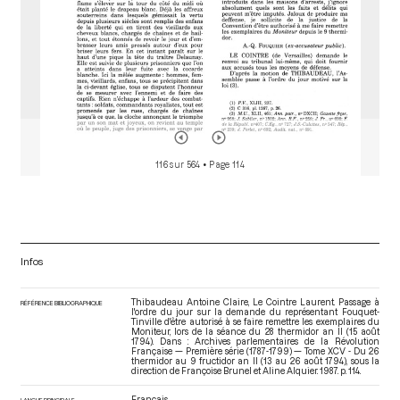
116 sur 564
• Page 114
Infos
Thibaudeau Antoine Claire, Le Cointre Laurent. Passage à
RÉFÉRENCE BIBLIOGRAPHIQUE
l'ordre du jour sur la demande du représentant Fouquet-
Tinville d'être autorisé à se faire remettre les exemplaires du
Moniteur, lors de la séance du 28 thermidor an II (15 août
1794). Dans : Archives parlementaires de la Révolution
Française — Première série (1787-1799) — Tome XCV - Du 26
thermidor au 9 fructidor an II (13 au 26 août 1794)
, sous la
direction de Françoise Brunel et Aline Alquier. 1987. p. 114.
Français
LANGUE PRINCIPALE