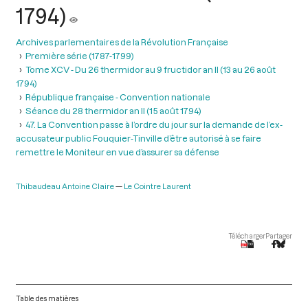
1794)
Archives parlementaires de la Révolution Française
Première série (1787-1799)
Tome XCV - Du 26 thermidor au 9 fructidor an II (13 au 26 août
1794)
République française - Convention nationale
Séance du 28 thermidor an II (15 août 1794)
47. La Convention passe à l’ordre du jour sur la demande de l’ex-
accusateur public Fouquier-Tinville d’être autorisé à se faire
remettre le Moniteur en vue d’assurer sa défense
Thibaudeau Antoine Claire
Le Cointre Laurent
Télécharger
Partager
Table des matières