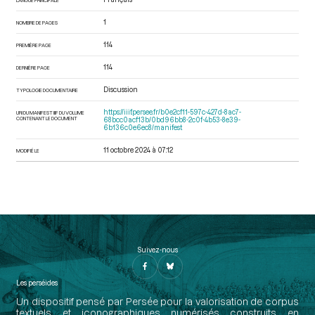
1
NOMBRE DE PAGES
114
PREMIÈRE PAGE
114
DERNIÈRE PAGE
Discussion
TYPOLOGIE DOCUMENTAIRE
https://iiif.persee.fr/b0e2cf11-597c-427d-8ac7-
URI DU MANIFEST IIIF DU VOLUME
CONTENANT LE DOCUMENT
68bcc0acf13b/0bd96bb8-2c0f-4b53-8e39-
6b136c0e6ec8/manifest
11 octobre 2024 à 07:12
MODIFIÉ LE
Suivez-nous
Les perséides
Un dispositif pensé par Persée pour la valorisation de corpus
textuels et iconographiques numérisés construits en