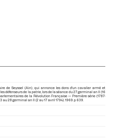
aire de Seyssel (Ain), qui annonce les dons d'un cavalier armé et
 les défenseurs de la patrie, lors de la séance du 27 germinal an II (16
 parlementaires de la Révolution Française — Première série (1787-
 au 28 germinal an II (2 au 17 avril 1794)
. 1969. p. 639.