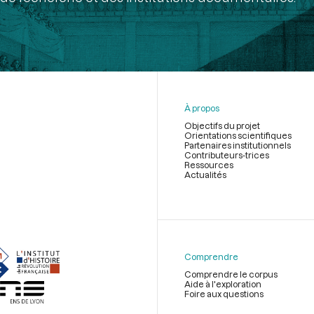
À propos
Objectifs du projet
Orientations scientifiques
Partenaires institutionnels
Contributeurs-trices
Ressources
Actualités
Menu
du
pied
de
Comprendre
page
Comprendre le corpus
Aide à l'exploration
Foire aux questions