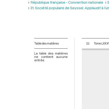
République française - Convention nationale
S
31. Société populaire de Seyssel. Applaudit à l’
V
Table des matières
i
s
La table des matières
u
ne contient aucune
entrée.
a
l
i
s
e
u
r
M
i
r