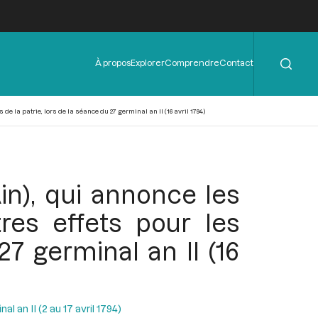
Rechercher
Menu
À propos
Explorer
Comprendre
Contact
de
l'en-
tête
e la patrie, lors de la séance du 27 germinal an II (16 avril 1794)
in), qui annonce les
res effets pour les
27 germinal an II (16
l an II (2 au 17 avril 1794)