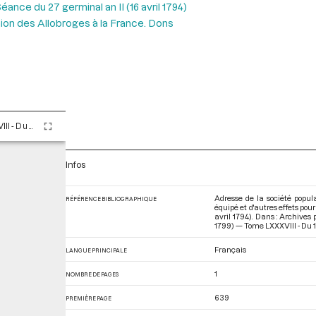
éance du 27 germinal an II (16 avril 1794)
union des Allobroges à la France. Dons
Tome LXXXVIII - Du 13 au 28 germinal an II (2 au 17 avril 1794)
Infos
Adresse de la société popul
RÉFÉRENCE BIBLIOGRAPHIQUE
équipé et d'autres effets pour
avril 1794). Dans : Archives
1799) — Tome LXXXVIII - Du 13
Français
LANGUE PRINCIPALE
1
NOMBRE DE PAGES
639
PREMIÈRE PAGE