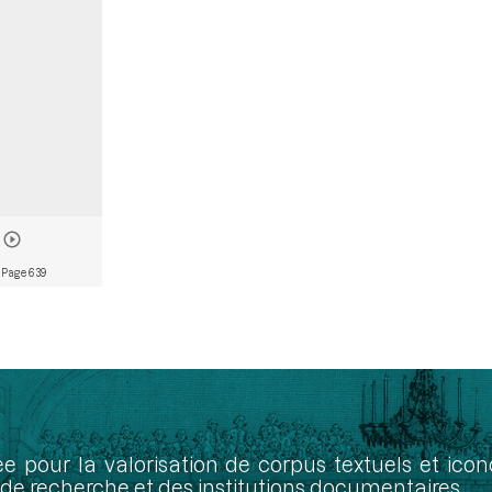
 Page 639
ée pour la valorisation de corpus textuels et ic
de recherche et des institutions documentaires.