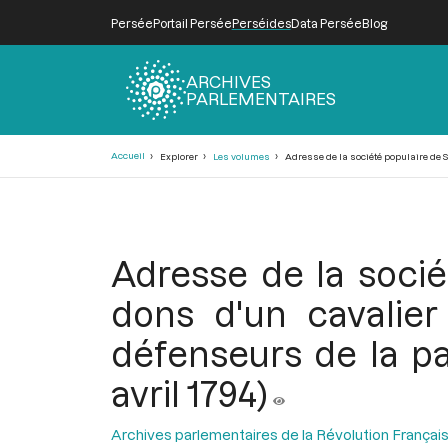
Persée
Portail Persée
Perséides
Data Persée
Blog
ARCHIVES
PARLEMENTAIRES
Fil
Accueil
Explorer
Les volumes
Adresse de la société populaire de Se
d'Ariane
Adresse de la socié
dons d'un cavalier
défenseurs de la pat
avril 1794)
Archives parlementaires de la Révolution Françai