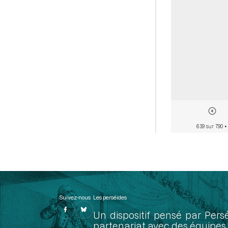
639 sur 790
•
Suivez-nous
Les perséides
Un dispositif pensé par Pers
partenariat avec des équipes 