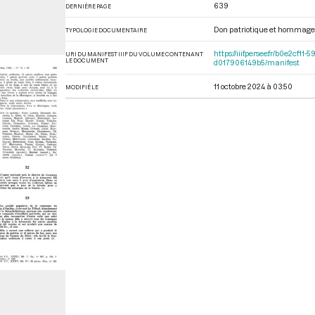
639
DERNIÈRE PAGE
Don patriotique et hommag
TYPOLOGIE DOCUMENTAIRE
https://iiif.persee.fr/b0e2cf
URI DU MANIFEST IIIF DU VOLUME CONTENANT
LE DOCUMENT
d017906149b5/manifest
11 octobre 2024 à 03:50
MODIFIÉ LE