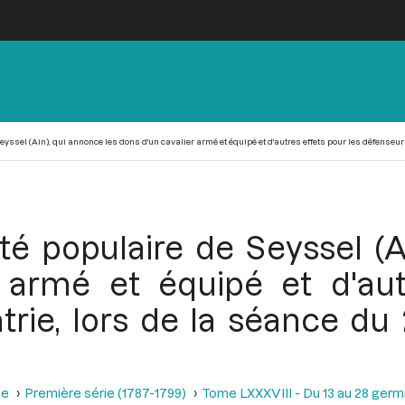
yssel (Ain), qui annonce les dons d'un cavalier armé et équipé et d'autres effets pour les défenseurs d
té populaire de Seyssel (A
 armé et équipé et d'aut
rie, lors de la séance du 
se
Première série (1787-1799)
Tome LXXXVIII - Du 13 au 28 germina