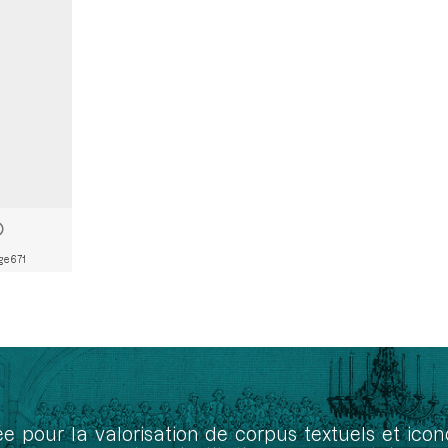
ge 671
ée pour la valorisation de corpus textuels et ic