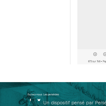
673 sur 746
• Pa
Suivez-nous
Les perséides
Un dispositif pensé par Pers