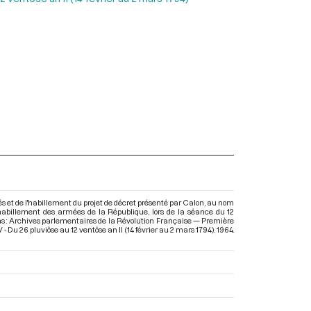
et de l'habillement du projet de décret présenté par Calon, au nom
l'habillement des armées de la République, lors de la séance du 12
ns : Archives parlementaires de la Révolution Française — Première
 Du 26 pluviôse au 12 ventôse an II (14 février au 2 mars 1794)
. 1964.