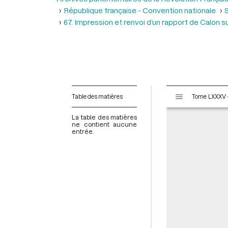
République française - Convention nationale
S
67. Impression et renvoi d’un rapport de Calon s
V
Table des matières
i
s
La table des matières
u
ne contient aucune
entrée.
a
l
i
s
e
u
r
M
i