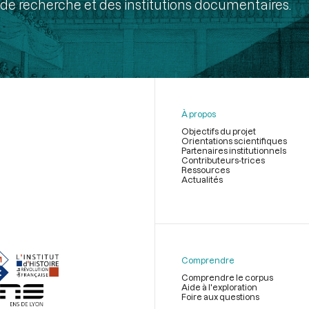
de recherche et des institutions documentaires.
À propos
Objectifs du projet
Orientations scientifiques
Partenaires institutionnels
Contributeurs-trices
Ressources
Actualités
Menu
du
pied
de
Comprendre
page
Comprendre le corpus
Aide à l'exploration
Foire aux questions