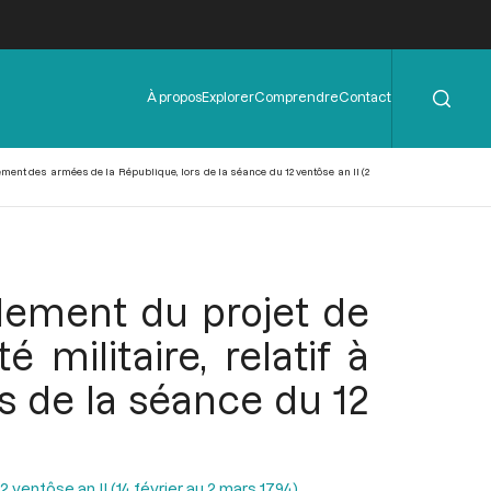
Rechercher
Menu
À propos
Explorer
Comprendre
Contact
de
l'en-
tête
ement des armées de la République, lors de la séance du 12 ventôse an II (2
lement du projet de
militaire, relatif à
s de la séance du 12
ventôse an II (14 février au 2 mars 1794)