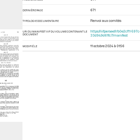
671
DERNIÈRE PAGE
Renvoi aux comités
TYPOLOGIE DOCUMENTAIRE
https://iiif.persee.fr/b0e2cf11
URI DU MANIFEST IIIF DU VOLUME CONTENANT LE
DOCUMENT
33d949d61fc7/manifest
11 octobre 2024 à 01:56
MODIFIÉ LE