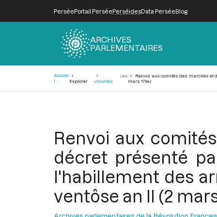
Persée
Portail Persée
Perséides
Data Persée
Blog
ARCHIVES
PARLEMENTAIRES
Fil
Accuei
Les
Renvoi aux comités des marchés et de 
d'Ariane
l
Explorer
volumes
mars 1794)
Renvoi aux comités
décret présenté par
l'habillement des a
ventôse an II (2 mars
Archives parlementaires de la Révolution Françai