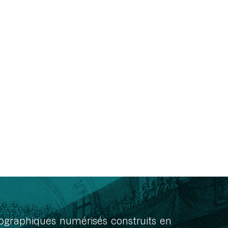
onographiques numérisés construits en