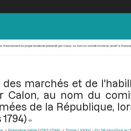
l'habillement du projet de décret présenté par Calon, au nom du comité militaire, relatif à l'habill
 des marchés et de l'habil
 Calon, au nom du comité 
rmées de la République, lor
 1794)
se
Première série (1787-1799)
Tome LXXXV - Du 26 pluviôse au 12 