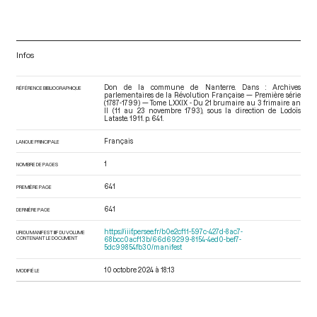
Infos
Don de la commune de Nanterre. Dans : Archives
RÉFÉRENCE BIBLIOGRAPHIQUE
parlementaires de la Révolution Française — Première série
(1787-1799) — Tome LXXIX - Du 21 brumaire au 3 frimaire an
II (11 au 23 novembre 1793)
, sous la direction de Lodoïs
Lataste. 1911. p. 641.
Français
LANGUE PRINCIPALE
1
NOMBRE DE PAGES
641
PREMIÈRE PAGE
641
DERNIÈRE PAGE
https://iiif.persee.fr/b0e2cf11-597c-427d-8ac7-
URI DU MANIFEST IIIF DU VOLUME
CONTENANT LE DOCUMENT
68bcc0acf13b/66d69299-8154-4ed0-bef7-
5dc99854fb30/manifest
10 octobre 2024 à 18:13
MODIFIÉ LE