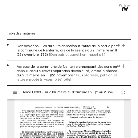
Partager
Table des matières
Don des dépouilles du culte déposés sur l'autel de la patrie par
la commune de Nanterre, lors de la séance du 2 frimaire an II
(22 novembre 1793)
[Don patriotique et hommage]
p.641
Adresse de la commune de Nanterre annonçant des dons en
dépouilles du culte et l'abjuration de son curé, lors de la séance
du 2 frimaire an II (22 novembre 1793)
[Adresse, pétition et
lettre envoyée à l’Assemblée]
p.641
V
Tome LXXIX - Du 21 brumaire au 3 frimaire an II (11 au 23 novembre 1793)
i
s
u
a
l
i
s
e