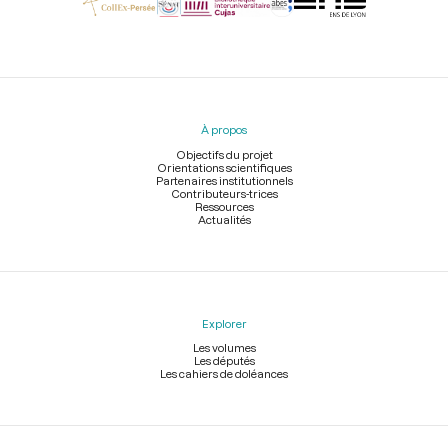
Menu
du
pied
À propos
de
page
Objectifs du projet
Orientations scientifiques
Partenaires institutionnels
Contributeurs-trices
Ressources
Actualités
Explorer
Les volumes
Les députés
Les cahiers de doléances