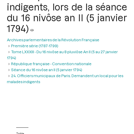
indigents, lors de la séance
du 16 nivôse an II (5 janvier
1794)
Archives parlementaires de la Révolution Française
Première série (1787-1799)
Tome LXXXIII - Du 16 nivôse au 8 pluviôse An II (5 au 27 janvier
1794)
République française - Convention nationale
Séance du 16 nivôse an II (5 janvier 1794)
24. Officiers municipaux de Paris. Demandent un local pour les
malades indigents
Table