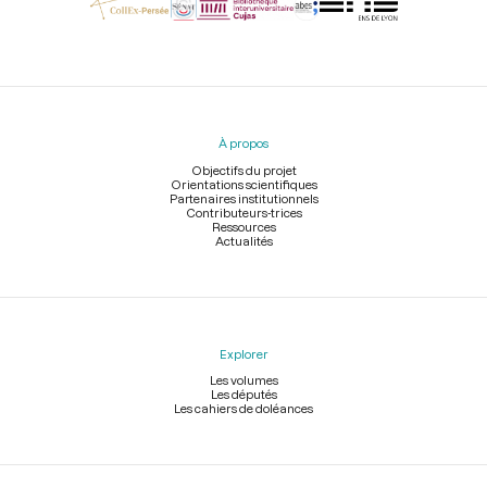
Menu
du
pied
À propos
de
page
Objectifs du projet
Orientations scientifiques
Partenaires institutionnels
Contributeurs-trices
Ressources
Actualités
Explorer
Les volumes
Les députés
Les cahiers de doléances