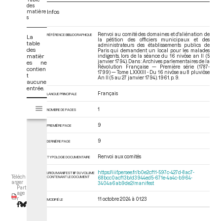
des
matière
Infos
s
Renvoi au comité des domaines et d'aliénation de
RÉFÉRENCE BIBLIOGRAPHIQUE
La
la pétition des officiers municipaux et des
table
administrateurs des établissements publics de
des
Paris qui demandent un local pour les malades
matièr
indigents, lors de la séance du 16 nivôse an II (5
janvier 1794). Dans : Archives parlementaires de la
es ne
Révolution Française — Première série (1787-
contien
1799) — Tome LXXXIII - Du 16 nivôse au 8 pluviôse
t
An II (5 au 27 janvier 1794)
. 1961. p. 9.
aucune
entrée.
Français
LANGUE PRINCIPALE
V
Tome LXXXIII - Du 16 nivôse au 8 pluviôse An II (5 au 27 janvier 1794)
1
i
NOMBRE DE PAGES
s
9
PREMIÈRE PAGE
u
a
9
DERNIÈRE PAGE
l
i
Renvoi aux comités
TYPOLOGIE DOCUMENTAIRE
s
https://iiif.persee.fr/b0e2cf11-597c-427d-8ac7-
URI DU MANIFEST IIIF DU VOLUME
e
Téléch
CONTENANT LE DOCUMENT
68bcc0acf13b/d3944ed5-671e-4a4c-b964-
arger
3404a6ab9de2/manifest
u
Part
age
r
r
11 octobre 2024 à 01:23
MODIFIÉ LE
M
i