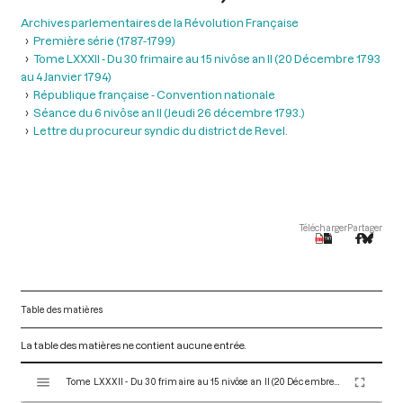
Archives parlementaires de la Révolution Française
Première série (1787-1799)
Tome LXXXII - Du 30 frimaire au 15 nivôse an II (20 Décembre 1793
au 4 Janvier 1794)
République française - Convention nationale
Séance du 6 nivôse an II (Jeudi 26 décembre 1793.)
Lettre du procureur syndic du district de Revel.
Télécharger
Partager
Table des matières
La table des matières ne contient aucune entrée.
V
Tome LXXXII - Du 30 frimaire au 15 nivôse an II (20 Décembre 1793 au 4 Janvier 1794)
i