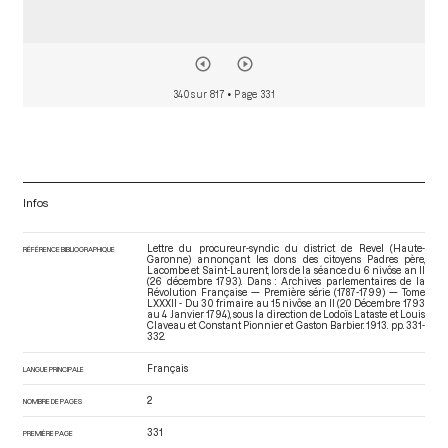
340 sur 817
• Page 331
Infos
Lettre du procureur-syndic du district de Revel (Haute-
RÉFÉRENCE BIBLIOGRAPHIQUE
Garonne) annonçant les dons des citoyens Padres père,
Lacombe et Saint-Laurent, lors de la séance du 6 nivôse an II
(26 décembre 1793). Dans : Archives parlementaires de la
Révolution Française — Première série (1787-1799) — Tome
LXXXII - Du 30 frimaire au 15 nivôse an II (20 Décembre 1793
au 4 Janvier 1794)
, sous la direction de Lodoïs Lataste et Louis
Claveau et Constant Pionnier et Gaston Barbier. 1913. pp. 331-
332.
Français
LANGUE PRINCIPALE
2
NOMBRE DE PAGES
331
PREMIÈRE PAGE