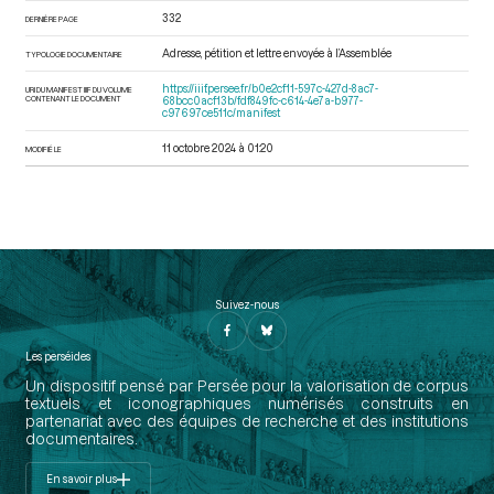
332
DERNIÈRE PAGE
Adresse, pétition et lettre envoyée à l’Assemblée
TYPOLOGIE DOCUMENTAIRE
https://iiif.persee.fr/b0e2cf11-597c-427d-8ac7-
URI DU MANIFEST IIIF DU VOLUME
CONTENANT LE DOCUMENT
68bcc0acf13b/fdf849fc-c614-4e7a-b977-
c97697ce511c/manifest
11 octobre 2024 à 01:20
MODIFIÉ LE
Suivez-nous
Les perséides
Un dispositif pensé par Persée pour la valorisation de corpus
textuels et iconographiques numérisés construits en
partenariat avec des équipes de recherche et des institutions
documentaires.
En savoir plus