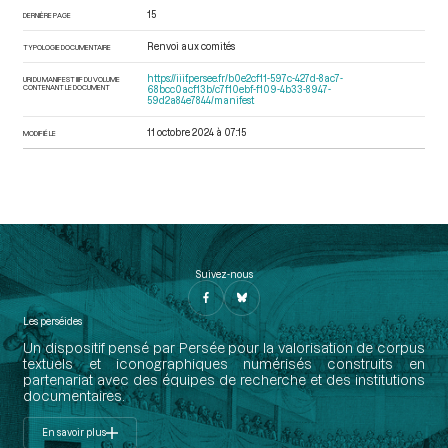
15
DERNIÈRE PAGE
Renvoi aux comités
TYPOLOGIE DOCUMENTAIRE
https://iiif.persee.fr/b0e2cf11-597c-427d-8ac7-
URI DU MANIFEST IIIF DU VOLUME
CONTENANT LE DOCUMENT
68bcc0acf13b/c7f10ebf-f109-4b33-8947-
59d2a84e7844/manifest
11 octobre 2024 à 07:15
MODIFIÉ LE
Suivez-nous
Les perséides
Un dispositif pensé par Persée pour la valorisation de corpus
textuels et iconographiques numérisés construits en
partenariat avec des équipes de recherche et des institutions
documentaires.
En savoir plus