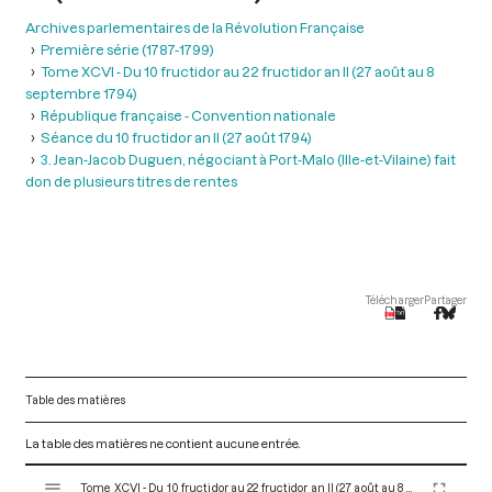
Archives parlementaires de la Révolution Française
Première série (1787-1799)
Tome XCVI - Du 10 fructidor au 22 fructidor an II (27 août au 8
septembre 1794)
République française - Convention nationale
Séance du 10 fructidor an II (27 août 1794)
3. Jean-Jacob Duguen, négociant à Port-Malo (Ille-et-Vilaine) fait
don de plusieurs titres de rentes
Télécharger
Partager
Table des matières
La table des matières ne contient aucune entrée.
V
Tome XCVI - Du 10 fructidor au 22 fructidor an II (27 août au 8 septembre 1794)