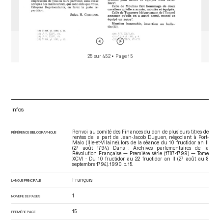
25 sur 452
• Page 15
Infos
Renvoi au comité des Finances du don de plusieurs titres de
RÉFÉRENCE BIBLIOGRAPHIQUE
rentes de la part de Jean-Jacob Duguen, négociant à Port-
Malo (Ille-et-Vilaine), lors de la séance du 10 fructidor an II
(27 août 1794). Dans : Archives parlementaires de la
Révolution Française — Première série (1787-1799) — Tome
XCVI - Du 10 fructidor au 22 fructidor an II (27 août au 8
septembre 1794)
. 1990. p. 15.
Français
LANGUE PRINCIPALE
1
NOMBRE DE PAGES
15
PREMIÈRE PAGE