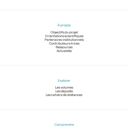
Menu
du
pied
À propos
de
page
Objectifs du projet
Orientations scientifiques
Partenaires institutionnels
Contributeurs-trices
Ressources
Actualités
Explorer
Les volumes
Les députés
Les cahiers de doléances
Comprendre