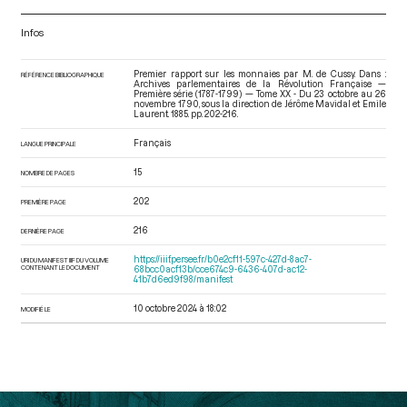
Infos
Premier rapport sur les monnaies par M. de Cussy. Dans :
RÉFÉRENCE BIBLIOGRAPHIQUE
Archives parlementaires de la Révolution Française —
Première série (1787-1799) — Tome XX - Du 23 octobre au 26
novembre 1790
, sous la direction de Jérôme Mavidal et Emile
Laurent. 1885. pp. 202-216.
Français
LANGUE PRINCIPALE
15
NOMBRE DE PAGES
202
PREMIÈRE PAGE
216
DERNIÈRE PAGE
https://iiif.persee.fr/b0e2cf11-597c-427d-8ac7-
URI DU MANIFEST IIIF DU VOLUME
CONTENANT LE DOCUMENT
68bcc0acf13b/cce674c9-6436-407d-ac12-
41b7d6ed9f98/manifest
10 octobre 2024 à 18:02
MODIFIÉ LE