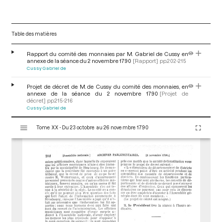
Table des matières
Rapport du comité des monnaies par M. Gabriel de Cussy en
annexe de la séance du 2 novembre 1790
[Rapport]
pp.202-215
Cussy Gabriel de
Projet de décret de M. de Cussy du comité des monnaies, en
annexe de la séance du 2 novembre 1790
[Projet de
décret]
pp.215-216
Cussy Gabriel de
V
Tome XX - Du 23 octobre au 26 novembre 1790
i
s
u
a
l
i
s
e
u
r