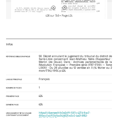
426 sur 746
• Page 424
Infos
56. Décret annulant le jugement du tribunal du district de
RÉFÉRENCE BIBLIOGRAPHIQUE
Sarre-Libre concernant Jean-Mathieu Nélis (Rapporteur :
Merlin (de Douai). Dans : Archives parlementaires de la
Révolution Française — Première série (1787-1799) — Tome
LXXXV - Du 26 pluviôse au 12 ventôse an II (14 février au 2
mars 1794)
. 1964. p. 424.
Français
LANGUE PRINCIPALE
1
NOMBRE DE PAGES
424
PREMIÈRE PAGE
424
DERNIÈRE PAGE
https://iiif.persee.fr/b0e2cf11-597c-427d-8ac7-
URI DU MANIFEST IIIF DU VOLUME
CONTENANT LE DOCUMENT
68bcc0acf13b/ba94b825-e3c0-4e21-8f82-