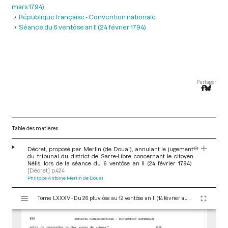
mars 1794)
République française - Convention nationale
Séance du 6 ventôse an II (24 février 1794)
Partager
Table des matières
Décret, proposé par Merlin (de Douai), annulant le jugement
du tribunal du district de Sarre-Libre concernant le citoyen
Nélis, lors de la séance du 6 ventôse an II (24 février 1794)
[Décret]
p.424
Philippe Antoine Merlin de Douai
V
Tome LXXXV - Du 26 pluviôse au 12 ventôse an II (14 février au 2 mars 1794)
i
s
u