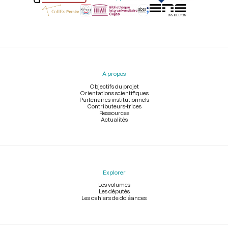
Menu
du
pied
À propos
de
page
Objectifs du projet
Orientations scientifiques
Partenaires institutionnels
Contributeurs-trices
Ressources
Actualités
Explorer
Les volumes
Les députés
Les cahiers de doléances