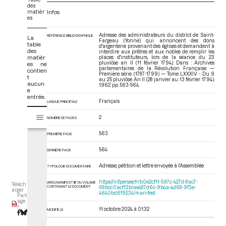
des
matièr
Infos
es
Adresse des administrateurs du district de Saint-
RÉFÉRENCE BIBLIOGRAPHIQUE
La
Fargeau (Yonne) qui annoncent des dons
table
d'argenterie provenant des églises et demandent à
des
interdire aux prêtres et aux nobles de remplir les
matièr
places d'instituteurs, lors de la séance du 23
pluviôse an II (11 février 1794). Dans : Archives
es ne
parlementaires de la Révolution Française —
contien
Première série (1787-1799) — Tome LXXXIV - Du 9
t
au 25 pluviôse An II (28 janvier au 13 février 1794)
.
aucun
1962. pp. 563-564.
e
entrée.
Français
LANGUE PRINCIPALE
V
Tome LXXXIV - Du 9 au 25 pluviôse An II (28 janvier au 13 février 1794)
2
NOMBRE DE PAGES
i
s
563
PREMIÈRE PAGE
u
a
564
DERNIÈRE PAGE
l
Adresse, pétition et lettre envoyée à l’Assemblée
i
TYPOLOGIE DOCUMENTAIRE
s
https://iiif.persee.fr/b0e2cf11-597c-427d-8ac7-
URI DU MANIFEST IIIF DU VOLUME
Téléch
e
CONTENANT LE DOCUMENT
68bcc0acf13b/ae487d6c-9b4a-4d68-9f3e-
arger
4640bd6f9234/manifest
Part
u
age
r
r
11 octobre 2024 à 01:32
MODIFIÉ LE
M