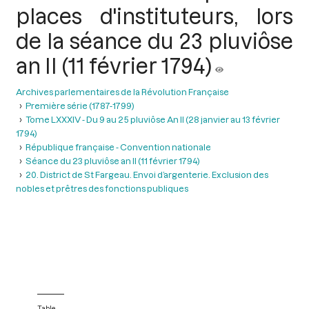
places d'instituteurs, lors
de la séance du 23 pluviôse
an II (11 février 1794)
Archives parlementaires de la Révolution Française
Première série (1787-1799)
Tome LXXXIV - Du 9 au 25 pluviôse An II (28 janvier au 13 février
1794)
République française - Convention nationale
Séance du 23 pluviôse an II (11 février 1794)
20. District de St Fargeau. Envoi d’argenterie. Exclusion des
nobles et prêtres des fonctions publiques
Table