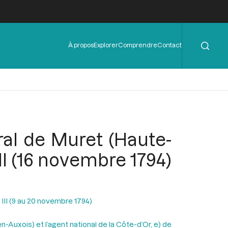
Rechercher
Menu
À propos
Explorer
Comprendre
Contact
de
l'en-
tête
ral de Muret (Haute-
II (16 novembre 1794)
 III (9 au 20 novembre 1794)
n-Auxois) et l’agent national de la Côte-d’Or, e) de