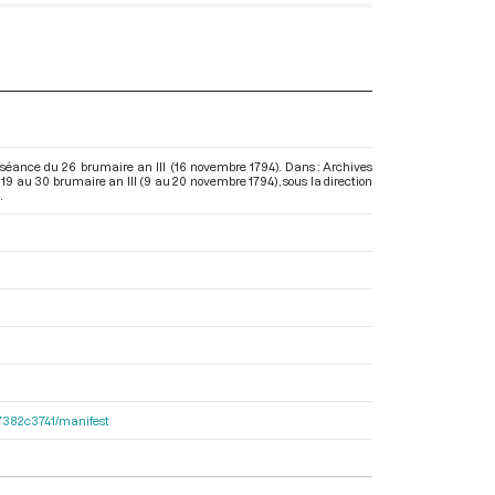
 séance du 26 brumaire an III (16 novembre 1794). Dans : Archives
 19 au 30 brumaire an III (9 au 20 novembre 1794)
, sous la direction
.
e47382c3741/manifest