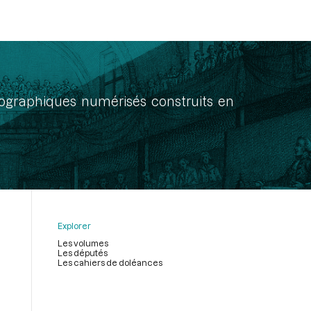
onographiques numérisés construits en
Explorer
Les volumes
Les députés
Les cahiers de doléances