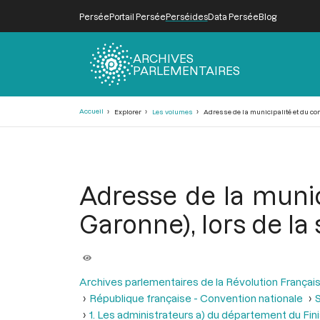
Persée
Portail Persée
Perséides
Data Persée
Blog
ARCHIVES
PARLEMENTAIRES
Fil
Accueil
Explorer
Les volumes
Adresse de la municipalité et du con
d'Ariane
Adresse de la munic
Garonne), lors de la
Archives parlementaires de la Révolution Françai
République française - Convention nationale
S
1. Les administrateurs a) du département du Finis