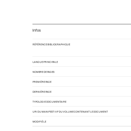
Infos
RÉFÉRENCE BIBLIOGRAPHIQUE
LANGUE PRINCIPALE
NOMBRE DE PAGES
PREMIÈRE PAGE
DERNIÈRE PAGE
TYPOLOGIE DOCUMENTAIRE
URI DU MANIFEST IIIF DU VOLUME CONTENANT LE DOCUMENT
MODIFIÉ LE