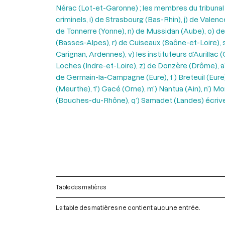
Nérac (Lot-et-Garonne) ; les membres du tribunal f
criminels, i) de Strasbourg (Bas-Rhin), j) de Valen
de Tonnerre (Yonne), n) de Mussidan (Aube), o) d
(Basses-Alpes), r) de Cuiseaux (Saône-et-Loire), s
Carignan, Ardennes), v) les instituteurs d’Aurillac
Loches (Indre-et-Loire), z) de Donzère (Drôme), a’
de Germain-la-Campagne (Eure), f ) Breteuil (Eure)
(Meurthe), 1’) Gacé (Orne), m’) Nantua (Ain), n’) M
(Bouches-du-Rhône), q’) Samadet (Landes) écrivent
Table des matières
La table des matières ne contient aucune entrée.