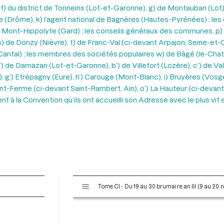
) du district de Tonneins (Lot-et-Garonne), g) de Montauban (Lot),
ce (Drôme), k) l’agent national de Bagnères (Hautes-Pyrénées) ; les c
e Mont-Hippolyte (Gard) ; les conseils généraux des communes, p)
) de Donzy (Nièvre), t) de Franc-Val (ci-devant Arpajon, Seine-et-Oi
 (Cantal) ; les membres des sociétés populaires w) de Bâgé (le-Chatel
) de Damazan (Lot-et-Garonne), b’) de Villefort (Lozère), c’) de Val
, g’) Etrépagny (Eure), h’) Carouge (Mont-Blanc), i) Bruyères (Vosg
ont-Ferme (ci-devant Saint-Rambert, Ain), o’) La Hauteur (ci-devant
 à la Convention qu’ils ont accueilli son Adresse avec le plus vi
V
Tome CI - Du 19 au 30 brumaire an III (9 au 20
i
s
u
a