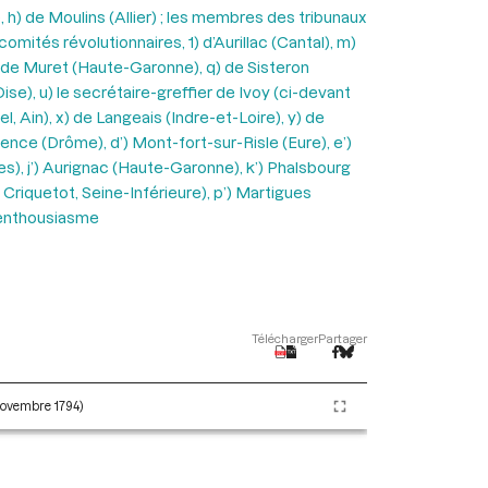
 h) de Moulins (Allier) ; les membres des tribunaux
omités révolutionnaires, 1) d’Aurillac (Cantal), m)
 de Muret (Haute-Garonne), q) de Sisteron
se), u) le secrétaire-greffier de Ivoy (ci-devant
, Ain), x) de Langeais (Indre-et-Loire), y) de
ence (Drôme), d’) Mont-fort-sur-Risle (Eure), e’)
es), j’) Aurignac (Haute-Garonne), k’) Phalsbourg
 Criquetot, Seine-Inférieure), p’) Martigues
f enthousiasme
Télécharger
Partager
 novembre 1794)