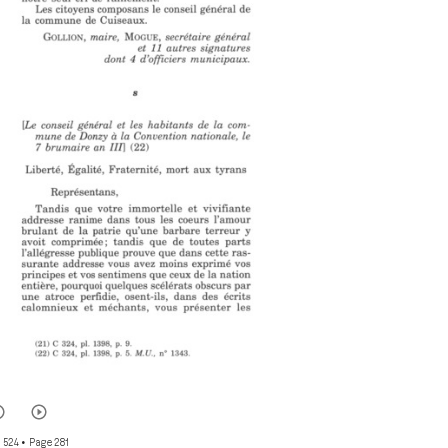
 524
• Page 281