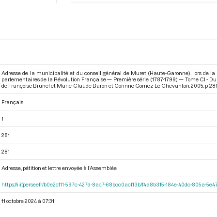
Adresse de la municipalité et du conseil général de Muret (Haute-Garonne), lors de la
parlementaires de la Révolution Française — Première série (1787-1799) — Tome CI - Du
de Françoise Brunel et Marie-Claude Baron et Corinne Gomez-Le Chevanton. 2005. p. 281
Français
1
281
281
Adresse, pétition et lettre envoyée à l’Assemblée
https://iiif.persee.fr/b0e2cf11-597c-427d-8ac7-68bcc0acf13b/f4a8b315-184e-40dc-805a-5
11 octobre 2024 à 07:31