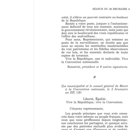
l
i
s
e
u
r
M
i
r
a
d
o
r