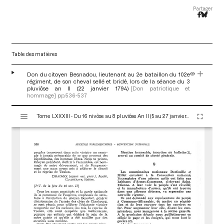
Partager
Table des matières
Don du citoyen Besnadou, lieutenant au 2e bataillon du 102e
régiment, de son cheval sellé et bridé, lors de la séance du 3
pluviôse an II (22 janvier 1794)
[Don patriotique et
hommage]
pp.536-537
V
Tome LXXXIII - Du 16 nivôse au 8 pluviôse An II (5 au 27 janvier 1794)
i
s
u
a
l
i
s
e
u
r
M