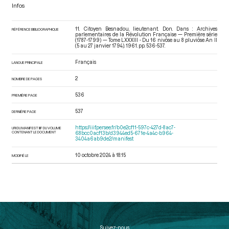
Infos
11. Citoyen Besnadou, lieutenant. Don. Dans : Archives
RÉFÉRENCE BIBLIOGRAPHIQUE
parlementaires de la Révolution Française — Première série
(1787-1799) — Tome LXXXIII - Du 16 nivôse au 8 pluviôse An II
(5 au 27 janvier 1794)
. 1961. pp. 536-537.
Français
LANGUE PRINCIPALE
2
NOMBRE DE PAGES
536
PREMIÈRE PAGE
537
DERNIÈRE PAGE
https://iiif.persee.fr/b0e2cf11-597c-427d-8ac7-
URI DU MANIFEST IIIF DU VOLUME
CONTENANT LE DOCUMENT
68bcc0acf13b/d3944ed5-671e-4a4c-b964-
3404a6ab9de2/manifest
10 octobre 2024 à 18:15
MODIFIÉ LE
Suivez-nous