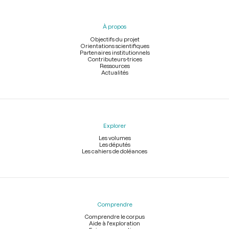
du
pied
À propos
de
page
Objectifs du projet
Orientations scientifiques
Partenaires institutionnels
Contributeurs-trices
Ressources
Actualités
Explorer
Les volumes
Les députés
Les cahiers de doléances
Comprendre
Comprendre le corpus
Aide à l'exploration