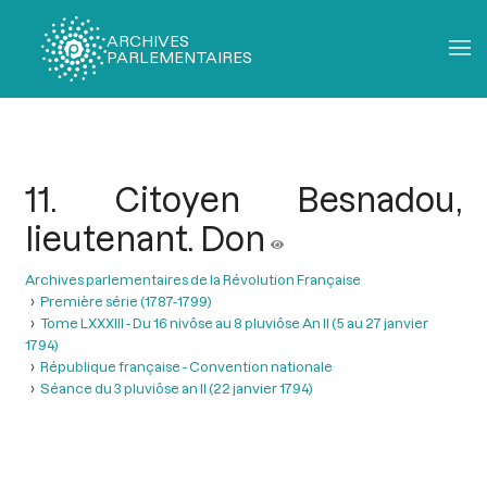
ARCHIVES
PARLEMENTAIRES
Fil
d'Ariane
11. Citoyen Besnadou,
lieutenant. Don
Archives parlementaires de la Révolution Française
Première série (1787-1799)
Tome LXXXIII - Du 16 nivôse au 8 pluviôse An II (5 au 27 janvier
1794)
République française - Convention nationale
Séance du 3 pluviôse an II (22 janvier 1794)