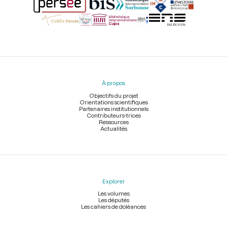
Menu
du
pied
À propos
de
page
Objectifs du projet
Orientations scientifiques
Partenaires institutionnels
Contributeurs-trices
Ressources
Actualités
Explorer
Les volumes
Les députés
Les cahiers de doléances