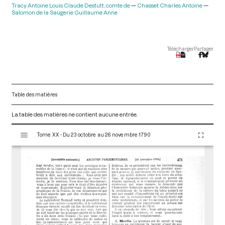
Tracy Antoine Louis Claude Destutt, comte de
Chasset Charles Antoine
Salomon de la Saugerie Guillaume Anne
Télécharger
Partager
Table des matières
La table des matières ne contient aucune entrée.
V
Tome XX - Du 23 octobre au 26 novembre 1790
i
s
u
a
l
i
s
e
u
r