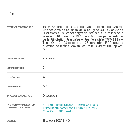
Infos
Tracy Antoine Louis Claude Destutt, comte de, Chasset
RÉFÉRENCE BIBLIOGRAPHIQUE
Charles Antoine, Salomon de la Saugerie Guillaume Anne.
Discussion au sujet des dégâts causés par la Loire, lors de la
séance du 16 novembre 1790. Dans : Archives parlementaires
de la Révolution Française — Première série (1787-1799) —
Tome XX - Du 23 octobre au 26 novembre 1790
, sous la
direction de Jérôme Mavidal et Emile Laurent. 1885. pp. 471-
472.
Français
LANGUE PRINCIPALE
2
NOMBRE DE PAGES
471
PREMIÈRE PAGE
472
DERNIÈRE PAGE
Discussion
TYPOLOGIE DOCUMENTAIRE
https://iiif.persee.fr/b0e2cf11-597c-427d-8ac7-
URI DU MANIFEST IIIF DU VOLUME
CONTENANT LE DOCUMENT
68bcc0acf13b/cce674c9-6436-407d-ac12-
41b7d6ed9f98/manifest
11 octobre 2024 à 14:01
MODIFIÉ LE