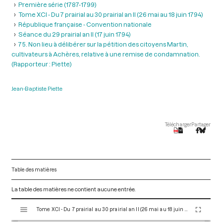
Première série (1787-1799)
Tome XCI - Du 7 prairial au 30 prairial an II (26 mai au 18 juin 1794)
République française - Convention nationale
Séance du 29 prairial an II (17 juin 1794)
75. Non lieu à délibérer sur la pétition des citoyens Martin,
cultivateurs à Achères, relative à une remise de condamnation.
(Rapporteur : Piette)
Jean-Baptiste Piette
Télécharger
Partager
Table des matières
La table des matières ne contient aucune entrée.
V
Tome XCI - Du 7 prairial au 30 prairial an II (26 mai au 18 juin 1794)
i