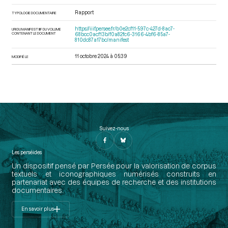
Rapport
TYPOLOGIE DOCUMENTAIRE
https://iiif.persee.fr/b0e2cf11-597c-427d-8ac7-
URI DU MANIFEST IIIF DU VOLUME
CONTENANT LE DOCUMENT
68bcc0acf13b/f0a82fc6-3166-4bf6-85a7-
810dc87a17bc/manifest
11 octobre 2024 à 05:39
MODIFIÉ LE
Suivez-nous
Les perséides
Un dispositif pensé par Persée pour la valorisation de corpus
textuels et iconographiques numérisés construits en
partenariat avec des équipes de recherche et des institutions
documentaires.
En savoir plus