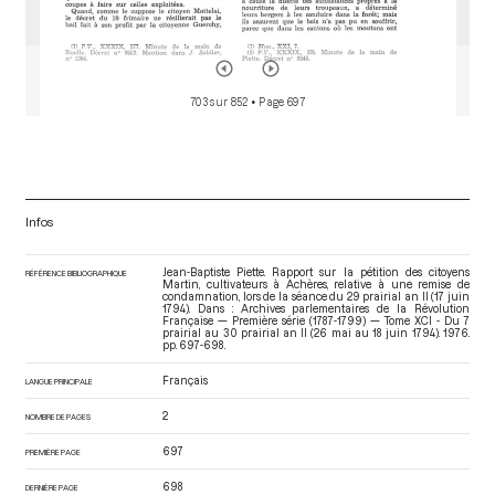
703 sur 852
• Page 697
Infos
Jean-Baptiste Piette. Rapport sur la pétition des citoyens
RÉFÉRENCE BIBLIOGRAPHIQUE
Martin, cultivateurs à Achères, relative à une remise de
condamnation, lors de la séance du 29 prairial an II (17 juin
1794). Dans : Archives parlementaires de la Révolution
Française — Première série (1787-1799) — Tome XCI - Du 7
prairial au 30 prairial an II (26 mai au 18 juin 1794)
. 1976.
pp. 697-698.
Français
LANGUE PRINCIPALE
2
NOMBRE DE PAGES
697
PREMIÈRE PAGE
698
DERNIÈRE PAGE